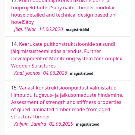
13.
Puitmoodulmaja konstruktiivne põhi- ja
tööprojekt hotell Säby näitel. Timber modular
house detailed and technical design based on
hotelSäby
Jõgi, Helar
11.06.2020
magistritööd
14.
Keerukate puitkonstruktsioonide seisundi
jälgimissüsteemi edasiarendus. Further
Development of Monitoring System for Complex
Wooden Structures
Kaal, Joonas
04.06.2026
magistritööd
15.
Vanast konstruktsioonpuidust valmistatud
liimpuidu tugevus- ja jäikusomaduste hindamine.
Assessment of strength and stiffness properties
of glued laminated timber made from aged
structural timber
Kaljula, Sandra
02.06.2025
magistritööd