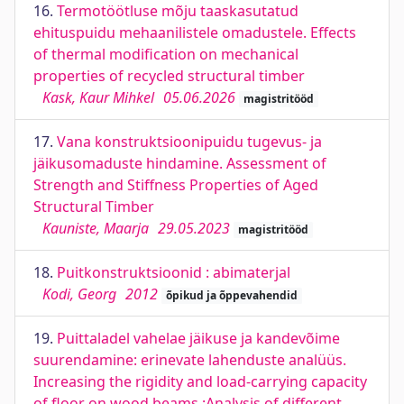
16.
Termotöötluse mõju taaskasutatud
ehituspuidu mehaanilistele omadustele. Effects
of thermal modification on mechanical
properties of recycled structural timber
Kask, Kaur Mihkel
05.06.2026
magistritööd
17.
Vana konstruktsioonipuidu tugevus- ja
jäikusomaduste hindamine. Assessment of
Strength and Stiffness Properties of Aged
Structural Timber
Kauniste, Maarja
29.05.2023
magistritööd
18.
Puitkonstruktsioonid : abimaterjal
Kodi, Georg
2012
õpikud ja õppevahendid
19.
Puittaladel vahelae jäikuse ja kandevõime
suurendamine: erinevate lahenduste analüüs.
Increasing the rigidity and load-carrying capacity
of floor on wood beams :Analysis of different