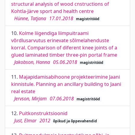
structural analysis of wood cnstructions of
Kohtla-Järve sport and health centre
Hünne, Tatjana
17.01.2018
magistritööd
10.
Kolme liigendiga liimpuitraami
võrdlusarvutus erinevate sõlmelahenduste
korral. Comparison of diferent knee joints of a
glued laminated timber three-pin portal frame
Jakobson, Hanna
05.06.2018
magistritööd
11.
Majapidamisabihoone projekteerimine Jaani
kinnistule. Planning an ancillary building to Jaani
real estate
Jervson, Mirjam
07.06.2018
magistritööd
12.
Puitkonstruktsioonid
Just, Elmar
2012
õpikud ja õppevahendid