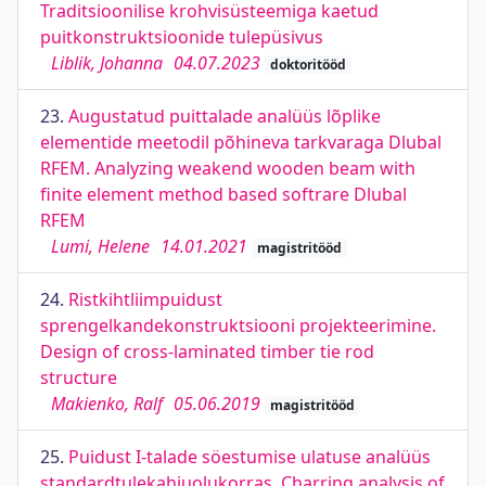
Traditsioonilise krohvisüsteemiga kaetud
puitkonstruktsioonide tulepüsivus
Liblik, Johanna
04.07.2023
doktoritööd
23.
Augustatud puittalade analüüs lõplike
elementide meetodil põhineva tarkvaraga Dlubal
RFEM. Analyzing weakend wooden beam with
finite element method based softrare Dlubal
RFEM
Lumi, Helene
14.01.2021
magistritööd
24.
Ristkihtliimpuidust
sprengelkandekonstruktsiooni projekteerimine.
Design of cross-laminated timber tie rod
structure
Makienko, Ralf
05.06.2019
magistritööd
25.
Puidust I-talade söestumise ulatuse analüüs
standardtulekahjuolukorras. Charring analysis of