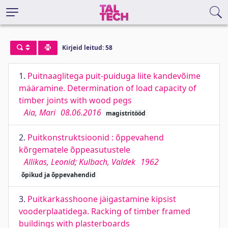
Kirjeid leitud: 58
1.
Puitnaaglitega puit-puiduga liite kandevõime
määramine. Determination of load capacity of
timber joints with wood pegs
Aia, Mari
08.06.2016
magistritööd
2.
Puitkonstruktsioonid : õppevahend
kõrgematele õppeasutustele
Allikas, Leonid; Kulbach, Valdek
1962
õpikud ja õppevahendid
3.
Puitkarkasshoone jäigastamine kipsist
vooderplaatidega. Racking of timber framed
buildings with plasterboards