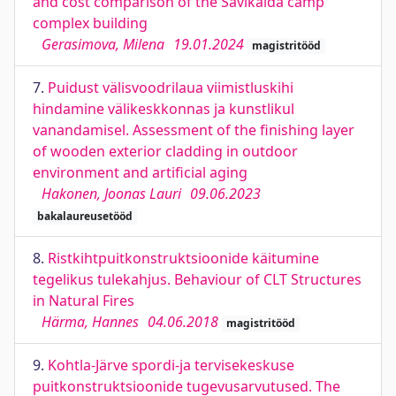
and cost comparison of the Savikalda camp
complex building
Gerasimova, Milena
19.01.2024
magistritööd
7.
Puidust välisvoodrilaua viimistluskihi
hindamine välikeskkonnas ja kunstlikul
vanandamisel. Assessment of the finishing layer
of wooden exterior cladding in outdoor
environment and artificial aging
Hakonen, Joonas Lauri
09.06.2023
bakalaureusetööd
8.
Ristkihtpuitkonstruktsioonide käitumine
tegelikus tulekahjus. Behaviour of CLT Structures
in Natural Fires
Härma, Hannes
04.06.2018
magistritööd
9.
Kohtla-Järve spordi-ja tervisekeskuse
puitkonstruktsioonide tugevusarvutused. The