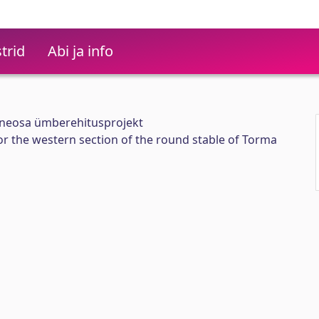
trid
Abi ja info
ääneosa ümberehitusprojekt
or the western section of the round stable of Torma