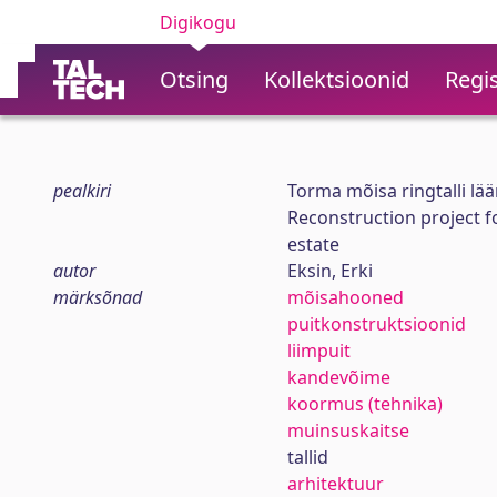
Digikogu
Otsing
Kollektsioonid
Regis
pealkiri
Torma mõisa ringtalli l
Reconstruction project f
estate
autor
Eksin, Erki
märksõnad
mõisahooned
puitkonstruktsioonid
liimpuit
kandevõime
koormus (tehnika)
muinsuskaitse
tallid
arhitektuur