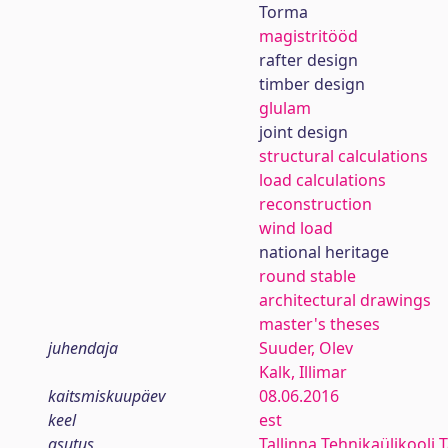
Torma
magistritööd
rafter design
timber design
glulam
joint design
structural calculations
load calculations
reconstruction
wind load
national heritage
round stable
architectural drawings
master's theses
juhendaja
Suuder, Olev
Kalk, Illimar
kaitsmiskuupäev
08.06.2016
keel
est
asutus
Tallinna Tehnikaülikooli 