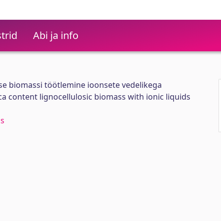
trid
Abi ja info
sse biomassi töötlemine ioonsete vedelikega
ca content lignocellulosic biomass with ionic liquids
ss
s