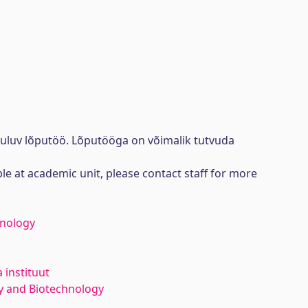
uuluv lõputöö. Lõputööga on võimalik tutvuda
ble at academic unit, please contact staff for more
hnology
 instituut
y and Biotechnology