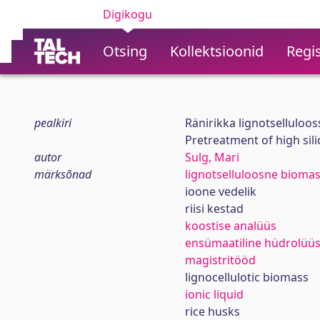
Digikogu
Otsing
Kollektsioonid
Regis
pealkiri
Ränirikka lignotselluloo
Pretreatment of high sili
autor
Sulg, Mari
märksõnad
lignotselluloosne bioma
ioone vedelik
riisi kestad
koostise analüüs
ensümaatiline hüdrolüü
magistritööd
lignocellulotic biomass
ionic liquid
rice husks