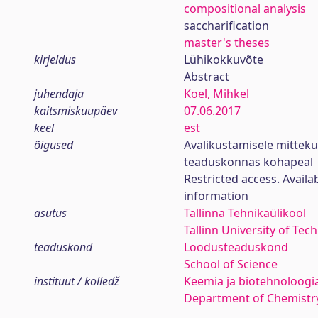
compositional analysis
saccharification
master's theses
kirjeldus
Lühikokkuvõte
Abstract
juhendaja
Koel, Mihkel
kaitsmiskuupäev
07.06.2017
keel
est
õigused
Avalikustamisele mittek
teaduskonnas kohapeal
Restricted access. Availa
information
asutus
Tallinna Tehnikaülikool
Tallinn University of Tec
teaduskond
Loodusteaduskond
School of Science
instituut / kolledž
Keemia ja biotehnoloogia
Department of Chemistr