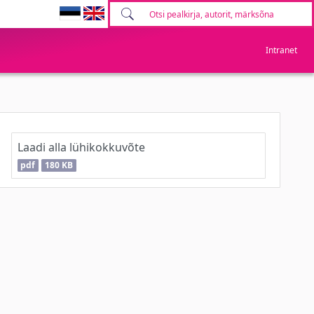
Intranet
Laadi alla lühikokkuvõte
pdf
180 KB