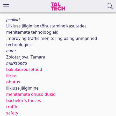
pealkiri
Liikluse jälgimise tõhustamine kasutades
mehitamata tehnoloogiaid
Improving traffic monitoring using unmanned
technologies
autor
Zolotarjova, Tamara
märksõnad
bakalaureusetööd
liiklus
ohutus
liikluse jälgimine
mehitamata õhusõidukid
bachelor's theses
traffic
safety