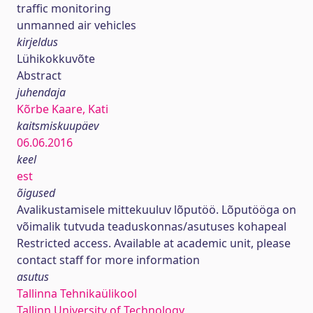
traffic monitoring
unmanned air vehicles
kirjeldus
Lühikokkuvõte
Abstract
juhendaja
Kõrbe Kaare, Kati
kaitsmiskuupäev
06.06.2016
keel
est
õigused
Avalikustamisele mittekuuluv lõputöö. Lõputööga on
võimalik tutvuda teaduskonnas/asutuses kohapeal
Restricted access. Available at academic unit, please
contact staff for more information
asutus
Tallinna Tehnikaülikool
Tallinn University of Technology