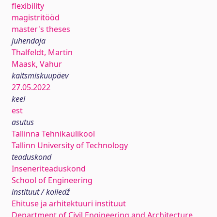
flexibility
magistritööd
master's theses
juhendaja
Thalfeldt, Martin
Maask, Vahur
kaitsmiskuupäev
27.05.2022
keel
est
asutus
Tallinna Tehnikaülikool
Tallinn University of Technology
teaduskond
Inseneriteaduskond
School of Engineering
instituut / kolledž
Ehituse ja arhitektuuri instituut
Department of Civil Engineering and Architecture