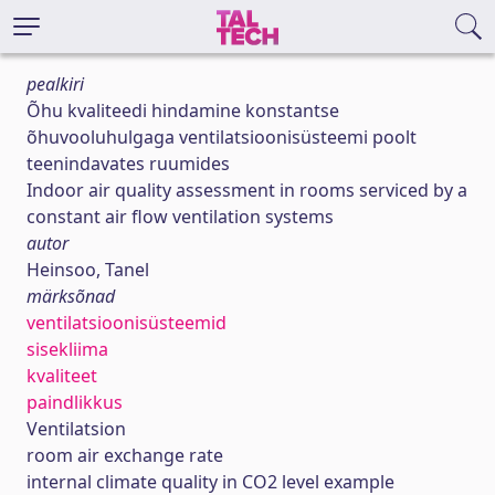
pealkiri
Õhu kvaliteedi hindamine konstantse
õhuvooluhulgaga ventilatsioonisüsteemi poolt
teenindavates ruumides
Indoor air quality assessment in rooms serviced by a
constant air flow ventilation systems
autor
Heinsoo, Tanel
märksõnad
ventilatsioonisüsteemid
sisekliima
kvaliteet
paindlikkus
Ventilatsion
room air exchange rate
internal climate quality in CO2 level example