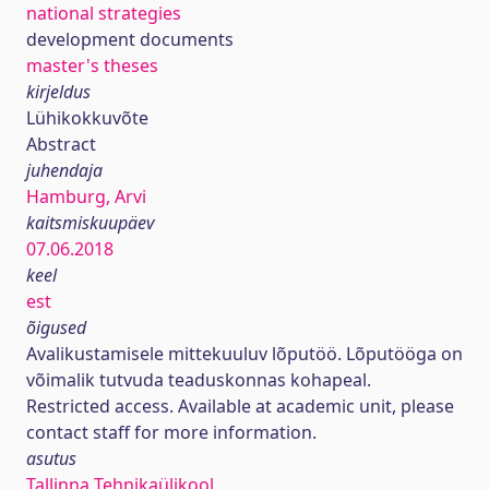
national strategies
development documents
master's theses
kirjeldus
Lühikokkuvõte
Abstract
juhendaja
Hamburg, Arvi
kaitsmiskuupäev
07.06.2018
keel
est
õigused
Avalikustamisele mittekuuluv lõputöö. Lõputööga on
võimalik tutvuda teaduskonnas kohapeal.
Restricted access. Available at academic unit, please
contact staff for more information.
asutus
Tallinna Tehnikaülikool