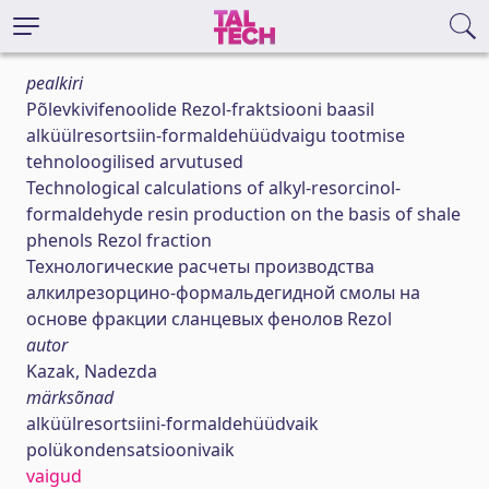
pealkiri
Põlevkivifenoolide Rezol-fraktsiooni baasil
alküülresortsiin-formaldehüüdvaigu tootmise
tehnoloogilised arvutused
Technological сalculations of alkyl-resorcinol-
formaldehyde resin production on the basis of shale
phenols Rezol fraction
Технологические расчеты производства
алкилрезорцино-формальдегидной смолы на
основе фракции сланцевых фенолов Rezol
autor
Kazak, Nadezda
märksõnad
alküülresortsiini-formaldehüüdvaik
polükondensatsioonivaik
vaigud