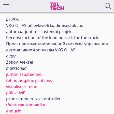
pealkiri
VKG Oil AS põlevkiviõli laadimisestakaadi
automaatjuhtimissüsteemi projekt
Reconstruction of the loading rack for the trucks.
Проект автоматизированной системы управления
автоналивной эстакады VKG Oil AS
autor
Zõkov, Aleksei
märksõnad
juhtimissüsteemid
tehnoloogiline protsess
visualiseerimine
põlevkiviõli
programmeeritav kontroller
tööstusautomaatika
andurid