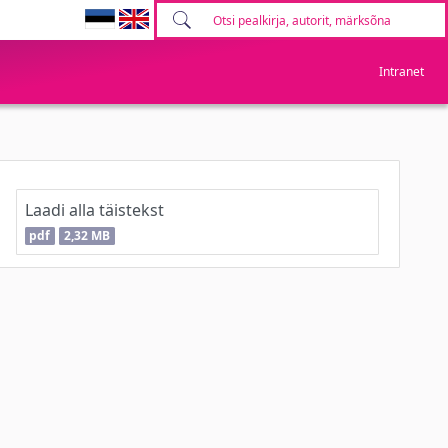
Intranet
Laadi alla täistekst
pdf
2,32 MB