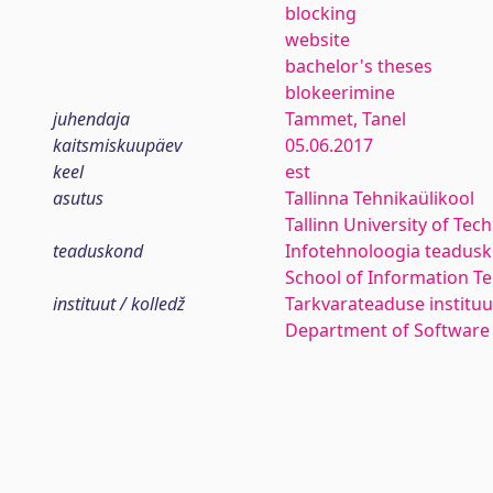
blocking
website
bachelor's theses
blokeerimine
juhendaja
Tammet, Tanel
kaitsmiskuupäev
05.06.2017
keel
est
asutus
Tallinna Tehnikaülikool
Tallinn University of Tec
teaduskond
Infotehnoloogia teadus
School of Information T
instituut / kolledž
Tarkvarateaduse instituu
Department of Software