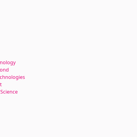
hnology
kond
echnologies
t
 Science