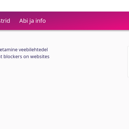
trid
Abi ja info
etamine veebilehtedel
t blockers on websites