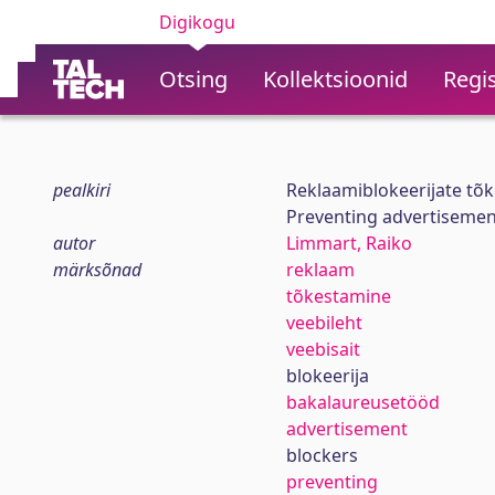
Digikogu
Otsing
Kollektsioonid
Regis
pealkiri
Reklaamiblokeerijate tõk
Preventing advertisemen
autor
Limmart, Raiko
märksõnad
reklaam
tõkestamine
veebileht
veebisait
blokeerija
bakalaureusetööd
advertisement
blockers
preventing