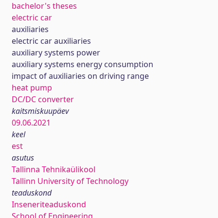
bachelor's theses
electric car
auxiliaries
electric car auxiliaries
auxiliary systems power
auxiliary systems energy consumption
impact of auxiliaries on driving range
heat pump
DC/DC converter
kaitsmiskuupäev
09.06.2021
keel
est
asutus
Tallinna Tehnikaülikool
Tallinn University of Technology
teaduskond
Inseneriteaduskond
School of Engineering