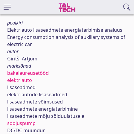
pealkiri
Elektriauto lisaseadmete energiatarbimise analüüs
Energy consumption analysis of auxiliary systems of
electric car
autor
Giritš, Artjom
märksõnad
bakalaureusetööd
elektriauto
lisaseadmed
elektriautode lisaseadmed
lisaseadmete võimsused
lisaseadmete energiatarbimine
lisaseadmete mõju sõiduulatusele
soojuspump
DC/DC muundur