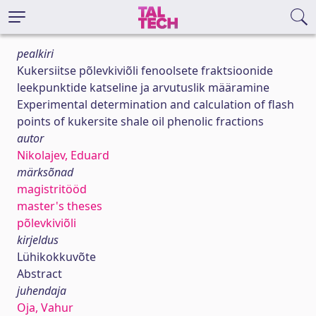
pealkiri
Kukersiitse põlevkiviõli fenoolsete fraktsioonide
leekpunktide katseline ja arvutuslik määramine
Experimental determination and calculation of flash
points of kukersite shale oil phenolic fractions
autor
Nikolajev, Eduard
märksõnad
magistritööd
master's theses
põlevkiviõli
kirjeldus
Lühikokkuvõte
Abstract
juhendaja
Oja, Vahur