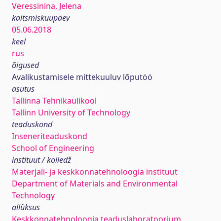
Veressinina, Jelena
kaitsmiskuupäev
05.06.2018
keel
rus
õigused
Avalikustamisele mittekuuluv lõputöö
asutus
Tallinna Tehnikaülikool
Tallinn University of Technology
teaduskond
Inseneriteaduskond
School of Engineering
instituut / kolledž
Materjali- ja keskkonnatehnoloogia instituut
Department of Materials and Environmental
Technology
allüksus
Keskkonnatehnoloogia teaduslaboratoorium