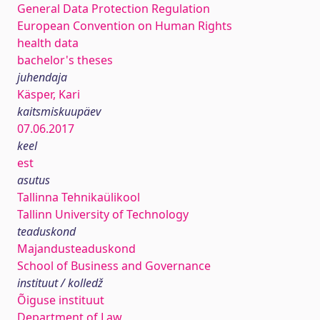
General Data Protection Regulation
European Convention on Human Rights
health data
bachelor's theses
juhendaja
Käsper, Kari
kaitsmiskuupäev
07.06.2017
keel
est
asutus
Tallinna Tehnikaülikool
Tallinn University of Technology
teaduskond
Majandusteaduskond
School of Business and Governance
instituut / kolledž
Õiguse instituut
Department of Law