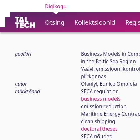
Digikogu
Otsing
Kollektsioonid
Regis
pealkiri
Business Models in Comp
in the Baltic Sea Region
Väävli emissiooni kontro
piirkonnas
autor
Olaniyi, Eunice Omolola
märksõnad
SECA regulation
business models
emission reduction
Maritime Energy Contrac
clean shipping
doctoral theses
SECA nõuded