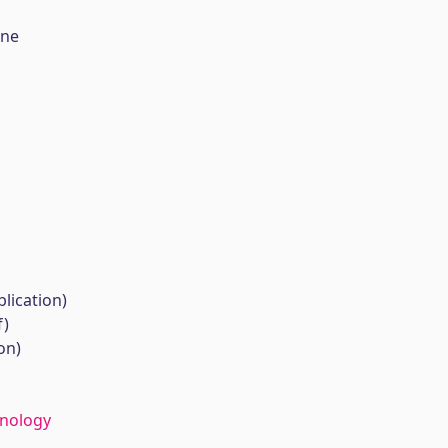
ine
lication)
f)
on)
hnology