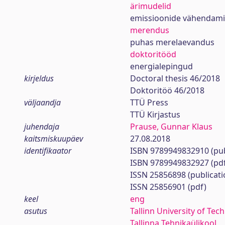
ärimudelid
emissioonide vähendam
merendus
puhas merelaevandus
doktoritööd
energialepingud
kirjeldus
Doctoral thesis 46/2018
Doktoritöö 46/2018
väljaandja
TTÜ Press
TTÜ Kirjastus
juhendaja
Prause, Gunnar Klaus
kaitsmiskuupäev
27.08.2018
identifikaator
ISBN 9789949832910 (pub
ISBN 9789949832927 (pd
ISSN 25856898 (publicati
ISSN 25856901 (pdf)
keel
eng
asutus
Tallinn University of Tec
Tallinna Tehnikaülikool