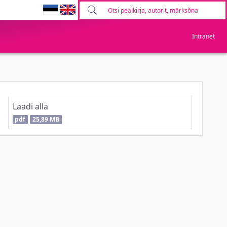
Intranet
Laadi alla
pdf
25,89 MB