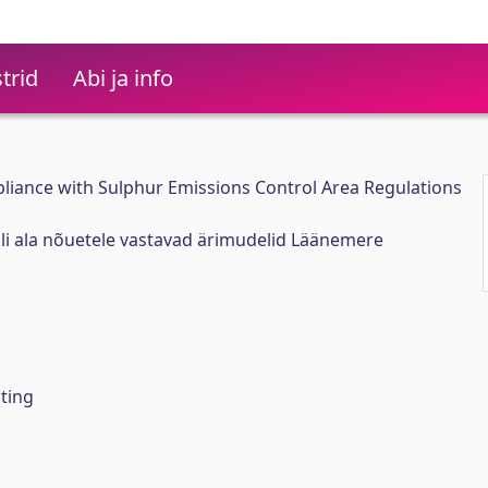
trid
Abi ja info
liance with Sulphur Emissions Control Area Regulations
lli ala nõuetele vastavad ärimudelid Läänemere
ting