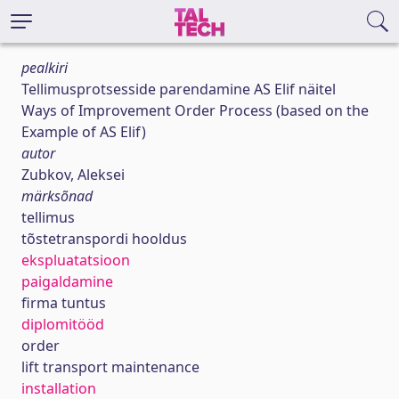
pealkiri
Tellimusprotsesside parendamine AS Elif näitel
Ways of Improvement Order Process (based on the
Example of AS Elif)
autor
Zubkov, Aleksei
märksõnad
tellimus
tõstetranspordi hooldus
ekspluatatsioon
paigaldamine
firma tuntus
diplomitööd
order
lift transport maintenance
installation