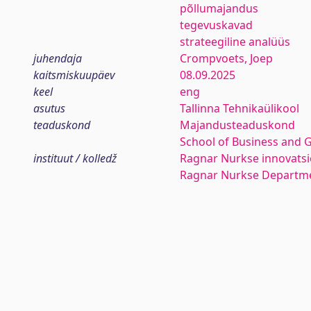
põllumajandus
tegevuskavad
strateegiline analüüs
juhendaja
Crompvoets, Joep
kaitsmiskuupäev
08.09.2025
keel
eng
asutus
Tallinna Tehnikaülikool
teaduskond
Majandusteaduskond
School of Business and 
instituut / kolledž
Ragnar Nurkse innovatsio
Ragnar Nurkse Departme