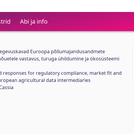
trid
Abi ja info
a tegevuskavad Euroopa põllumajandusandmete
nõuetele vastavus, turuga ühildumine ja ökosüsteemi
 responses for regulatory compliance, market fit and
ropean agricultural data intermediaries
Cassia