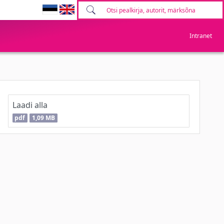
Intranet
Laadi alla
pdf
1,09 MB