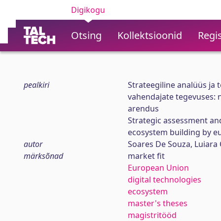
Digikogu
Otsing
Kollektsioonid
Regis
pealkiri
Strateegiline analüüs j
vahendajate tegevuses: 
arendus
Strategic assessment and
ecosystem building by eu
autor
Soares De Souza, Luiara 
märksõnad
market fit
European Union
digital technologies
ecosystem
master's theses
magistritööd