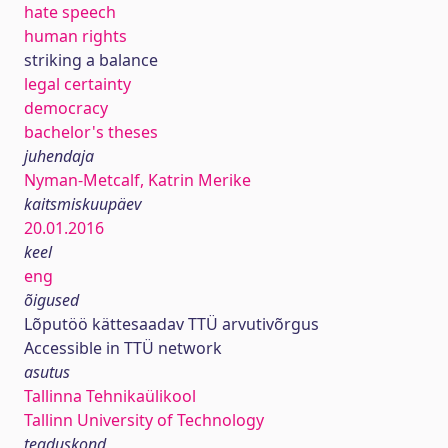
hate speech
human rights
striking a balance
legal certainty
democracy
bachelor's theses
juhendaja
Nyman-Metcalf, Katrin Merike
kaitsmiskuupäev
20.01.2016
keel
eng
õigused
Lõputöö kättesaadav TTÜ arvutivõrgus
Accessible in TTÜ network
asutus
Tallinna Tehnikaülikool
Tallinn University of Technology
teaduskond