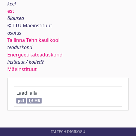
keel
est
õigused
© TTÜ Mäeinstituut
asutus
Tallinna Tehnikaülikool
teaduskond
Energeetikateaduskond
instituut / kolledž
Mäeinstituut
Laadi alla
pdf
1,6 MB
TALTECH DIGIKOGU