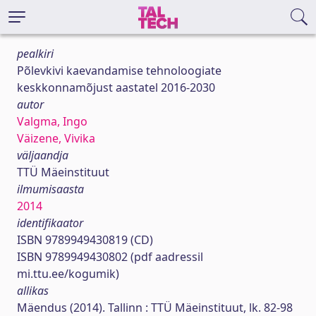
pealkiri
Põlevkivi kaevandamise tehnoloogiate
keskkonnamõjust aastatel 2016-2030
autor
Valgma, Ingo
Väizene, Vivika
väljaandja
TTÜ Mäeinstituut
ilmumisaasta
2014
identifikaator
ISBN 9789949430819 (CD)
ISBN 9789949430802 (pdf aadressil
mi.ttu.ee/kogumik)
allikas
Mäendus (2014). Tallinn : TTÜ Mäeinstituut, lk. 82-98