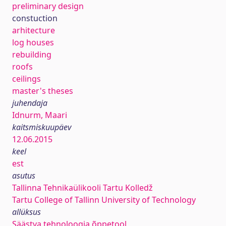
preliminary design
constuction
arhitecture
log houses
rebuilding
roofs
ceilings
master's theses
juhendaja
Idnurm, Maari
kaitsmiskuupäev
12.06.2015
keel
est
asutus
Tallinna Tehnikaülikooli Tartu Kolledž
Tartu College of Tallinn University of Technology
allüksus
Säästva tehnoloogia õppetool