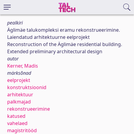
pealkiri
Äglimäe talukompleksi eramu rekonstrueerimine.
Laiendatud arhitektuurne eelprojekt
Reconstruction of the Äglimäe residential building.
Extended preliminary architectural design
autor
Kerner, Madis
märksõnad
eelprojekt
konstruktsioonid
arhitektuur
palkmajad
rekonstrueerimine
katused
vahelaed
magistritööd