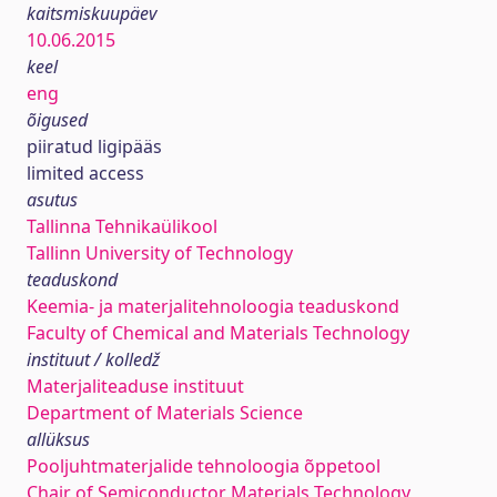
kaitsmiskuupäev
10.06.2015
keel
eng
õigused
piiratud ligipääs
limited access
asutus
Tallinna Tehnikaülikool
Tallinn University of Technology
teaduskond
Keemia- ja materjalitehnoloogia teaduskond
Faculty of Chemical and Materials Technology
instituut / kolledž
Materjaliteaduse instituut
Department of Materials Science
allüksus
Pooljuhtmaterjalide tehnoloogia õppetool
Chair of Semiconductor Materials Technology