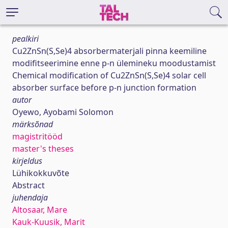
pealkiri
Cu2ZnSn(S,Se)4 absorbermaterjali pinna keemiline
modifitseerimine enne p-n ülemineku moodustamist
Chemical modification of Cu2ZnSn(S,Se)4 solar cell
absorber surface before p-n junction formation
autor
Oyewo, Ayobami Solomon
märksõnad
magistritööd
master's theses
kirjeldus
Lühikokkuvõte
Abstract
juhendaja
Altosaar, Mare
Kauk-Kuusik, Marit