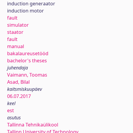
induction generaator
induction motor
fault
simulator
staator
fault
manual
bakalaureusetööd
bachelor's theses
juhendaja
Vaimann, Toomas
Asad, Bilal
kaitsmiskuupäev
06.07.2017
keel
est
asutus
Tallinna Tehnikaülikool
Tallinn University of Technology