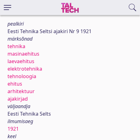
pealkiri
Eesti Tehnika Seltsi ajakiri Nr 9 1921
märksõnad
tehnika
masinaehitus
laevaehitus
elektrotehnika
tehnoloogia
ehitus
arhitektuur
ajakirjad
väljaandja
Eesti Tehnika Selts
ilmumisaeg
1921
keel