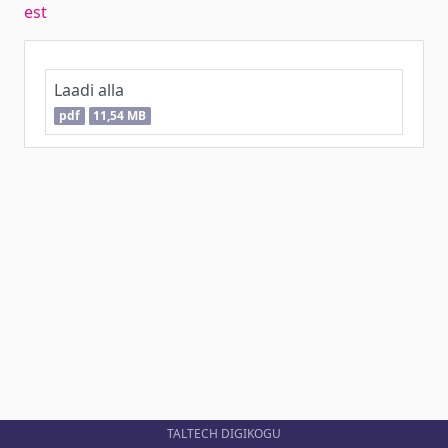
est
Laadi alla
pdf
11,54 MB
TALTECH DIGIKOGU