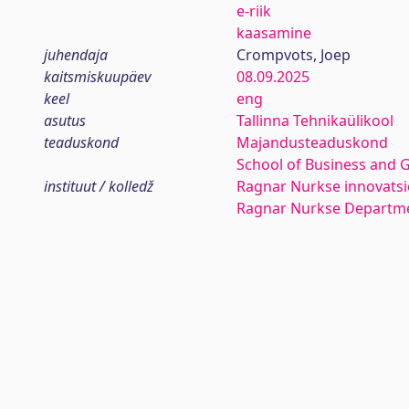
e-riik
kaasamine
juhendaja
Crompvots, Joep
kaitsmiskuupäev
08.09.2025
keel
eng
asutus
Tallinna Tehnikaülikool
teaduskond
Majandusteaduskond
School of Business and 
instituut / kolledž
Ragnar Nurkse innovatsio
Ragnar Nurkse Departme