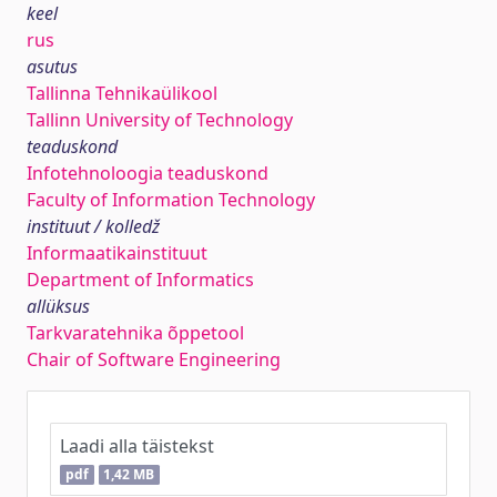
keel
rus
asutus
Tallinna Tehnikaülikool
Tallinn University of Technology
teaduskond
Infotehnoloogia teaduskond
Faculty of Information Technology
instituut / kolledž
Informaatikainstituut
Department of Informatics
allüksus
Tarkvaratehnika õppetool
Chair of Software Engineering
Laadi alla täistekst
pdf
1,42 MB