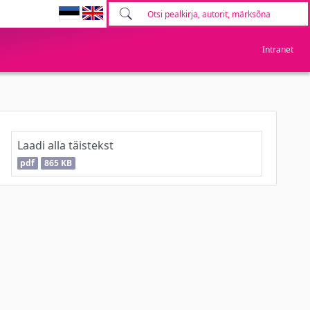
Intranet
Laadi alla täistekst
pdf
865 KB