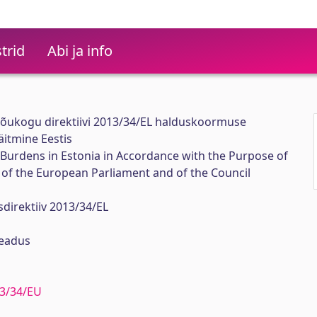
trid
Abi ja info
õukogu direktiivi 2013/34/EL halduskoormuse
itmine Eestis
Burdens in Estonia in Accordance with the Purpose of
 of the European Parliament and of the Council
irektiiv 2013/34/EL
seadus
13/34/EU