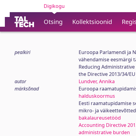
Digikogu
Otsing
Kollektsioonid
Regis
pealkiri
Euroopa Parlamendi ja N
vähendamise eesmärgi tä
Reducing Administrative 
the Directive 2013/34/EU
autor
Lundver, Annika
märksõnad
Euroopa raamatupidamisd
halduskoormus
Eesti raamatupidamise 
mikro- ja väikeettevõtted
bakalaureusetööd
Accounting Directive 20
administrative burden