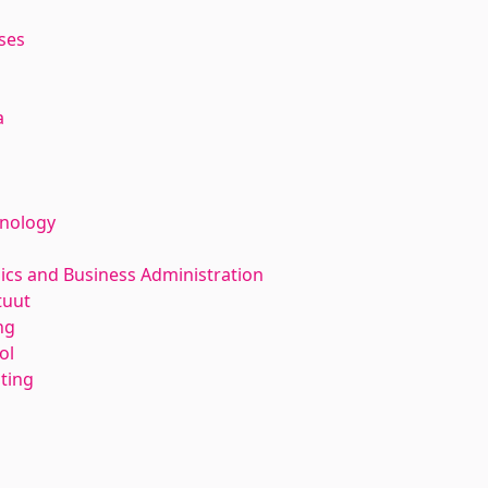
ses
a
hnology
ics and Business Administration
tuut
ng
ol
nting