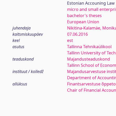
Estonian Accouning Law
micro and small enterpri
bachelor's theses
European Union
juhendaja
Nikitina-Kalamäe, Monik
kaitsmiskuupäev
07.06.2016
keel
est
asutus
Tallinna Tehnikaülikool
Tallinn University of Tec
teaduskond
Majandusteaduskond
Tallinn School of Econom
instituut / kolledž
Majandusarvestuse insti
Department of Accounti
allüksus
Finantsarvestuse õppeto
Chair of Financial Accou