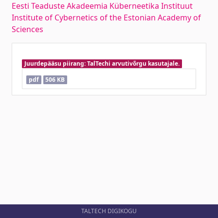
Eesti Teaduste Akadeemia Küberneetika Instituut
Institute of Cybernetics of the Estonian Academy of
Sciences
Juurdepääsu piirang: TalTechi arvutivõrgu kasutajale.
pdf
506 KB
TALTECH DIGIKOGU