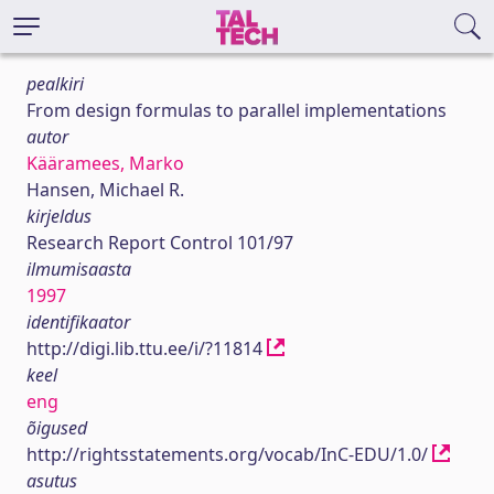
pealkiri
From design formulas to parallel implementations
autor
Kääramees, Marko
Hansen, Michael R.
kirjeldus
Research Report Control 101/97
ilmumisaasta
1997
identifikaator
http://digi.lib.ttu.ee/i/?11814
keel
eng
õigused
http://rightsstatements.org/vocab/InC-EDU/1.0/
asutus