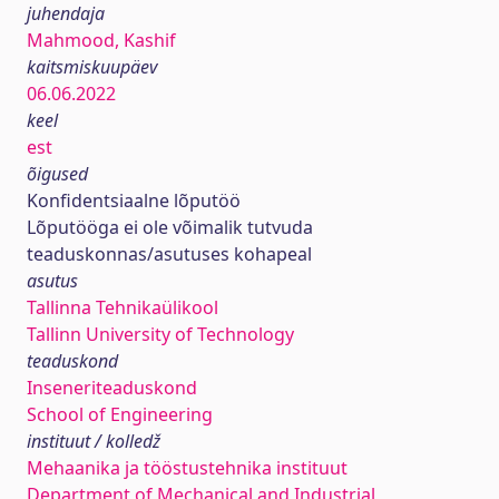
juhendaja
Mahmood, Kashif
kaitsmiskuupäev
06.06.2022
keel
est
õigused
Konfidentsiaalne lõputöö
Lõputööga ei ole võimalik tutvuda
teaduskonnas/asutuses kohapeal
asutus
Tallinna Tehnikaülikool
Tallinn University of Technology
teaduskond
Inseneriteaduskond
School of Engineering
instituut / kolledž
Mehaanika ja tööstustehnika instituut
Department of Mechanical and Industrial