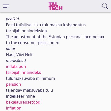
pealkiri
Eesti füüsilise isiku tulumaksu kohandatus
tarbijahinnaindeksiga
The adjustment of the Estonian personal income tax
to the consumer price index
autor
Nael, Viivi-Heli
märksõnad
inflatsioon
tarbijahinnaindeks
tulumaksuvaba miinimum
pension
täiendav maksuvaba tulu
indekseerimine
bakalaureusetööd
inflation