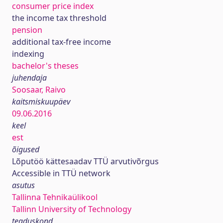
consumer price index
the income tax threshold
pension
additional tax-free income
indexing
bachelor's theses
juhendaja
Soosaar, Raivo
kaitsmiskuupäev
09.06.2016
keel
est
õigused
Lõputöö kättesaadav TTÜ arvutivõrgus
Accessible in TTÜ network
asutus
Tallinna Tehnikaülikool
Tallinn University of Technology
teaduskond