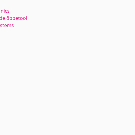
nics
de õppetool
ystems