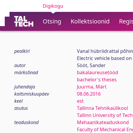
Digikogu
Otsing
Kollektsioonid
Regis
pealkiri
Vanal hübriidrattal põhin
Electric vehicle based on
autor
Sööt, Sander
märksõnad
bakalaureusetööd
bachelor's theses
juhendaja
Juurma, Märt
kaitsmiskuupäev
08.06.2016
keel
est
asutus
Tallinna Tehnikaülikool
Tallinn University of Tec
teaduskond
Mehaanikateaduskond
Faculty of Mechanical En