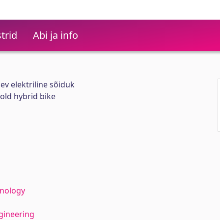
trid
Abi ja info
ev elektriline sõiduk
 old hybrid bike
hnology
gineering