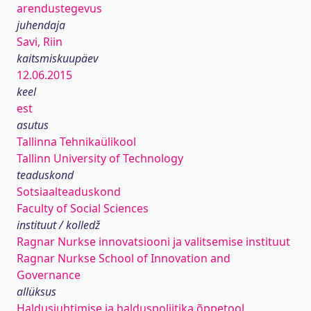
arendustegevus
juhendaja
Savi, Riin
kaitsmiskuupäev
12.06.2015
keel
est
asutus
Tallinna Tehnikaülikool
Tallinn University of Technology
teaduskond
Sotsiaalteaduskond
Faculty of Social Sciences
instituut / kolledž
Ragnar Nurkse innovatsiooni ja valitsemise instituut
Ragnar Nurkse School of Innovation and
Governance
allüksus
Haldusjuhtimise ja halduspoliitika õppetool