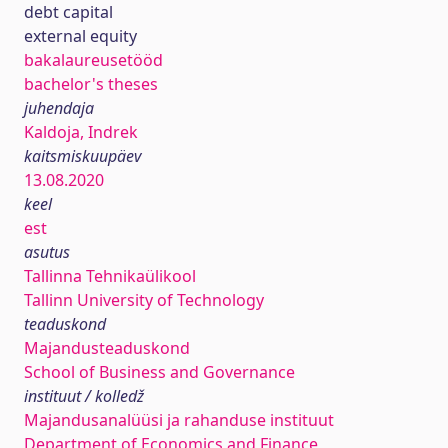
debt capital
external equity
bakalaureusetööd
bachelor's theses
juhendaja
Kaldoja, Indrek
kaitsmiskuupäev
13.08.2020
keel
est
asutus
Tallinna Tehnikaülikool
Tallinn University of Technology
teaduskond
Majandusteaduskond
School of Business and Governance
instituut / kolledž
Majandusanalüüsi ja rahanduse instituut
Department of Economics and Finance