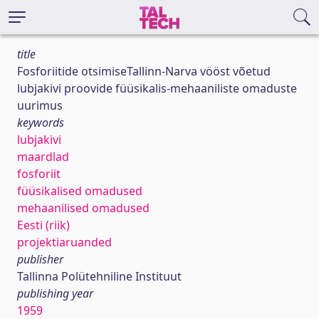
title
Fosforiitide otsimiseTallinn-Narva vööst võetud
lubjakivi proovide füüsikalis-mehaaniliste omaduste
uurimus
keywords
lubjakivi
maardlad
fosforiit
füüsikalised omadused
mehaanilised omadused
Eesti (riik)
projektiaruanded
publisher
Tallinna Polütehniline Instituut
publishing year
1959