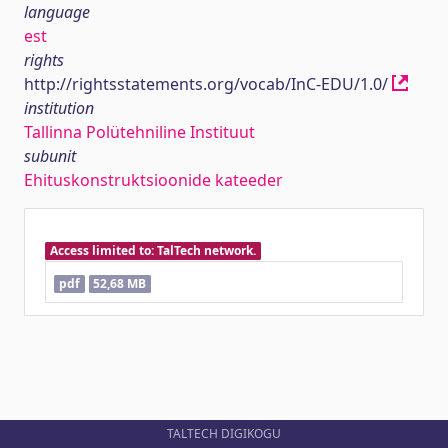
language
est
rights
http://rightsstatements.org/vocab/InC-EDU/1.0/
institution
Tallinna Polütehniline Instituut
subunit
Ehituskonstruktsioonide kateeder
Access limited to: TalTech network.
pdf
52,68 MB
TALTECH DIGIKOGU