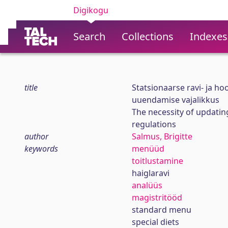
Digikogu
Search
Collections
Indexes
title
Statsionaarse ravi- ja h
uuendamise vajalikkus
The necessity of updatin
regulations
author
Salmus, Brigitte
keywords
menüüd
toitlustamine
haiglaravi
analüüs
magistritööd
standard menu
special diets