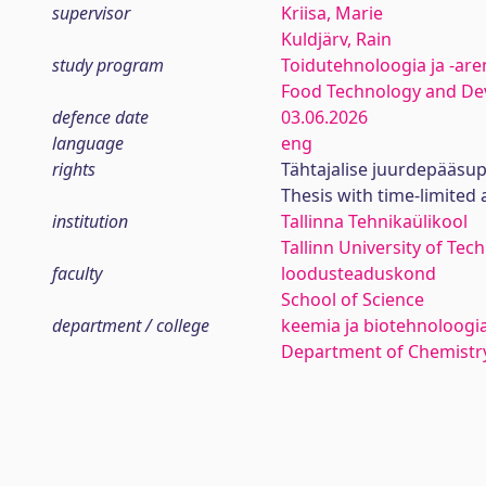
supervisor
Kriisa, Marie
Kuldjärv, Rain
study program
Toidutehnoloogia ja -ar
Food Technology and D
defence date
03.06.2026
language
eng
rights
Tähtajalise juurdepääsup
Thesis with time-limited 
institution
Tallinna Tehnikaülikool
Tallinn University of Tec
faculty
loodusteaduskond
School of Science
department / college
keemia ja biotehnoloogia
Department of Chemistr