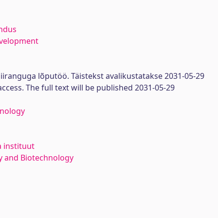
endus
evelopment
iiranguga lõputöö. Täistekst avalikustatakse 2031-05-29
access. The full text will be published 2031-05-29
hnology
 instituut
y and Biotechnology