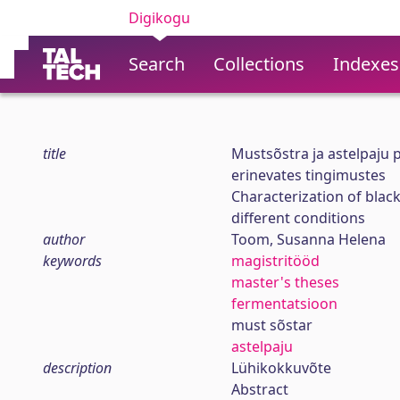
Digikogu
Search
Collections
Indexes
title
Mustsõstra ja astelpaju
erinevates tingimustes
Characterization of bla
different conditions
author
Toom, Susanna Helena
keywords
magistritööd
master's theses
fermentatsioon
must sõstar
astelpaju
description
Lühikokkuvõte
Abstract