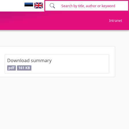
Intranet
Download summary
pdf
161 KB