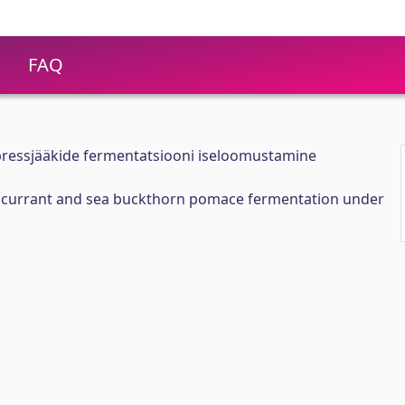
FAQ
 pressjääkide fermentatsiooni iseloomustamine
ckcurrant and sea buckthorn pomace fermentation under