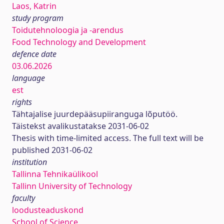
Laos, Katrin
study program
Toidutehnoloogia ja -arendus
Food Technology and Development
defence date
03.06.2026
language
est
rights
Tähtajalise juurdepääsupiiranguga lõputöö.
Täistekst avalikustatakse 2031-06-02
Thesis with time-limited access. The full text will be
published 2031-06-02
institution
Tallinna Tehnikaülikool
Tallinn University of Technology
faculty
loodusteaduskond
School of Science