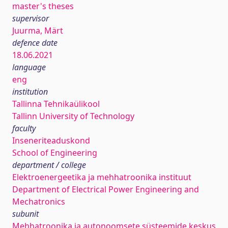
master's theses
supervisor
Juurma, Märt
defence date
18.06.2021
language
eng
institution
Tallinna Tehnikaülikool
Tallinn University of Technology
faculty
Inseneriteaduskond
School of Engineering
department / college
Elektroenergeetika ja mehhatroonika instituut
Department of Electrical Power Engineering and
Mechatronics
subunit
Mehhatroonika ja autonoomsete süsteemide keskus