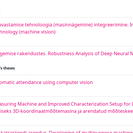
tuvastamise tehnoloogia (masinnägemine) integreerimine. I
hnology (machine vision)
gemise rakendustes. Robustness Analysis of Deep Neural 
's theses
tomatic attendance using computer vision
uring Machine and Improved Characterization Setup for 
miseks 3D-koordinaatmõõtemasina ja arendatud mõõteske
atsestendi arendus. Developing of multipurpose machine v