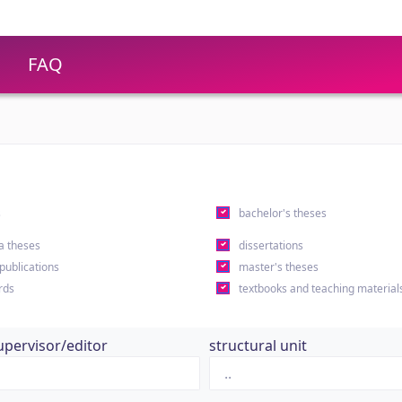
FAQ
s
bachelor's theses
a theses
dissertations
 publications
master's theses
rds
textbooks and teaching material
upervisor/editor
structural unit