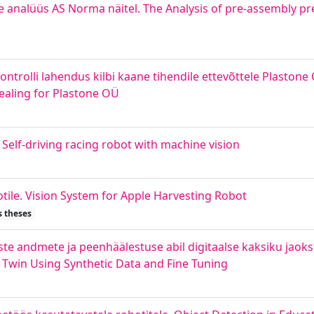
 analüüs AS Norma näitel. The Analysis of pre-assembly p
trolli lahendus kilbi kaane tihendile ettevõttele Plastone
sealing for Plastone OÜ
Self-driving racing robot with machine vision
le. Vision System for Apple Harvesting Robot
s theses
ste andmete ja peenhäälestuse abil digitaalse kaksiku jao
 Twin Using Synthetic Data and Fine Tuning