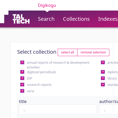
Digikogu
Search
Collections
Indexes
Select collection
select all
remove selection
annual reports of research & development
article
activities
digitized periodicals
diplom
IOP
library
research reports
standa
varia
title
author/s