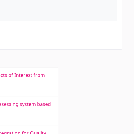
ts of Interest from
assessing system based
egration for Quality