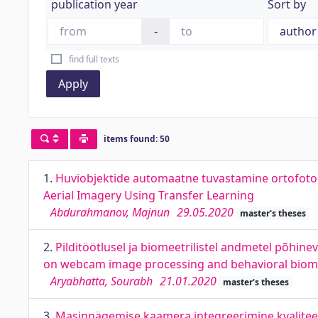
publication year
Sort by
-
find full texts
Apply
items found: 50
1.
Huviobjektide automaatne tuvastamine ortofotod
Aerial Imagery Using Transfer Learning
Abdurahmanov, Majnun
29.05.2020
master's theses
2.
Pilditöötlusel ja biomeetrilistel andmetel põhi
on webcam image processing and behavioral biom
Aryabhatta, Sourabh
21.01.2020
master's theses
3.
Masinnägemise kaamera integreerimine kvaliteed