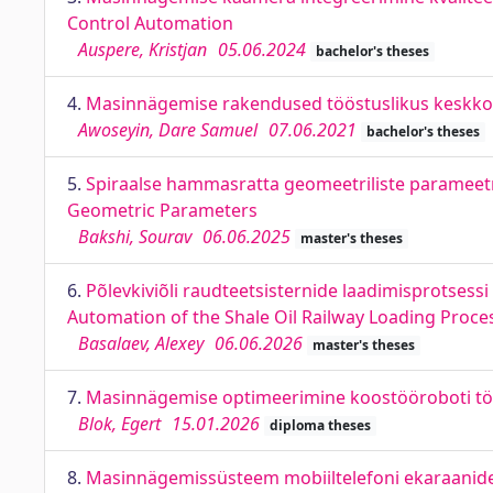
Control Automation
Auspere, Kristjan
05.06.2024
bachelor's theses
4.
Masinnägemise rakendused tööstuslikus keskkonn
Awoseyin, Dare Samuel
07.06.2021
bachelor's theses
5.
Spiraalse hammasratta geomeetriliste parameetr
Geometric Parameters
Bakshi, Sourav
06.06.2025
master's theses
6.
Põlevkiviõli raudteetsisternide laadimisprotsessi
Automation of the Shale Oil Railway Loading Proces
Basalaev, Alexey
06.06.2026
master's theses
7.
Masinnägemise optimeerimine koostööroboti tööj
Blok, Egert
15.01.2026
diploma theses
8.
Masinnägemissüsteem mobiiltelefoni ekaraanide k