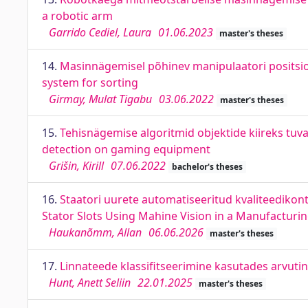
a robotic arm
Garrido Cediel, Laura
01.06.2023
master's theses
14.
Masinnägemisel põhinev manipulaatori positsi
system for sorting
Girmay, Mulat Tigabu
03.06.2022
master's theses
15.
Tehisnägemise algoritmid objektide kiireks tu
detection on gaming equipment
Grišin, Kirill
07.06.2022
bachelor's theses
16.
Staatori uurete automatiseeritud kvaliteediko
Stator Slots Using Mahine Vision in a Manufactur
Haukanõmm, Allan
06.06.2026
master's theses
17.
Linnateede klassifitseerimine kasutades arvuti
Hunt, Anett Seliin
22.01.2025
master's theses