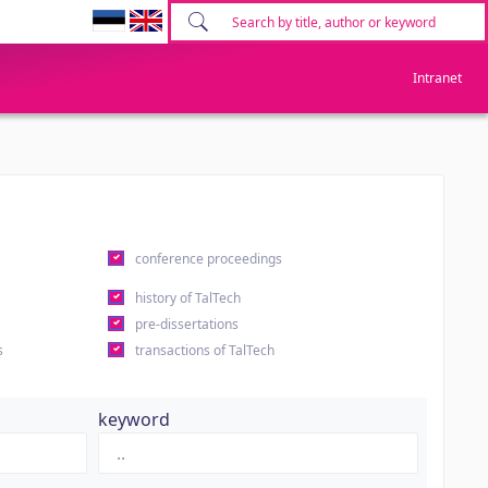
Intranet
conference proceedings
history of TalTech
pre-dissertations
s
transactions of TalTech
keyword