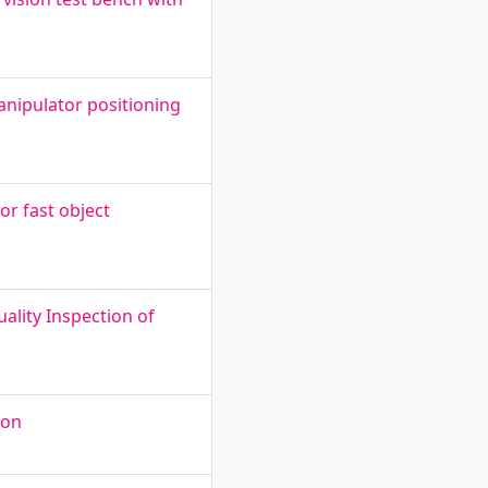
nipulator positioning
r fast object
ality Inspection of
ion