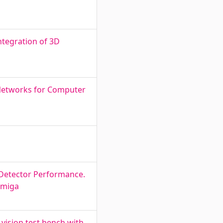
ntegration of 3D
Networks for Computer
Detector Performance.
emiga
ision test bench with