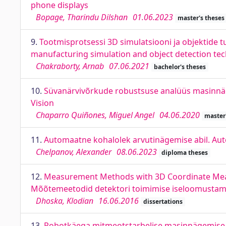
phone displays
Bopage, Tharindu Dilshan
01.06.2023
master's theses
9.
Tootmisprotsessi 3D simulatsiooni ja objektide 
manufacturing simulation and object detection tec
Chakraborty, Arnab
07.06.2021
bachelor's theses
10.
Süvanärvivõrkude robustsuse analüüs masinnä
Vision
Chaparro Quiñones, Miguel Angel
04.06.2020
master
11.
Automaatne kohalolek arvutinägemise abil. Au
Chelpanov, Alexander
08.06.2023
diploma theses
12.
Measurement Methods with 3D Coordinate Meas
Mõõtemeetodid detektori toimimise iseloomusta
Dhoska, Klodian
16.06.2016
dissertations
13.
Robotkäega mitmeotstarbelise masinnägemise k