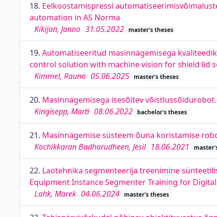
18.
Eelkoostamispressi automatiseerimisvõimaluste
automation in AS Norma
Kikijan, Janno
31.05.2022
master's theses
19.
Automatiseeritud masinnägemisega kvaliteedikon
control solution with machine vision for shield lid 
Kimmel, Rauno
05.06.2025
master's theses
20.
Masinnägemisega isesõitev võistlussõidurobot. 
Kingisepp, Marti
08.06.2022
bachelor's theses
21.
Masinnägemise süsteem õuna koristamise roboti
Kochikkaran Badharudheen, Jesil
18.06.2021
master'
22.
Laotehnika segmenteerija treenimine sünteetili
Equipment Instance Segmenter Training for Digital
Lahk, Marek
04.06.2024
master's theses