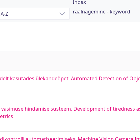
Index
raalnägemine - keyword
elt kasutades ülekandeõpet. Automated Detection of Objec
nev väsimuse hindamise süsteem. Development of tiredness 
etrics
ikontrolli automatiseerimiseks. Machine Vision Camera Int