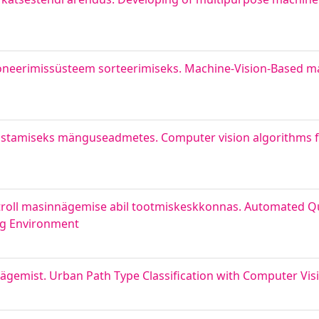
oneerimissüsteem sorteerimiseks. Machine-Vision-Based ma
vastamiseks mänguseadmetes. Computer vision algorithms fo
ntroll masinnägemise abil tootmiskeskkonnas. Automated Qu
ing Environment
nägemist. Urban Path Type Classification with Computer Vis