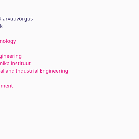
 arvutivõrgus
rk
hnology
gineering
ika instituut
l and Industrial Engineering
opment