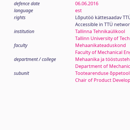
defence date
06.06.2016
language
est
rights
Lõputöö kättesaadav TTÜ
Accessible in TTÜ netwo
institution
Tallinna Tehnikaülikool
Tallinn University of Tec
faculty
Mehaanikateaduskond
Faculty of Mechanical En
department / college
Mehaanika ja tööstustehn
Department of Mechanica
subunit
Tootearenduse õppetool
Chair of Product Devel