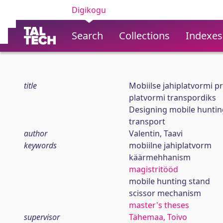
Digikogu
Search
Collections
Indexes
title
Mobiilse jahiplatvormi p
platvormi transpordiks
Designing mobile hunting
transport
author
Valentin, Taavi
keywords
mobiilne jahiplatvorm
käärmehhanism
magistritööd
mobile hunting stand
scissor mechanism
master's theses
supervisor
Tähemaa, Toivo