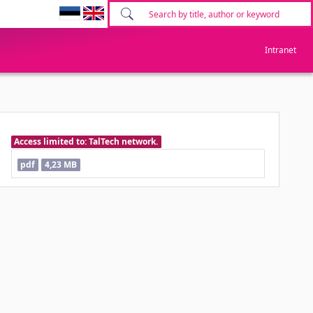
Intranet
Access limited to: TalTech network.
pdf
4,23 MB