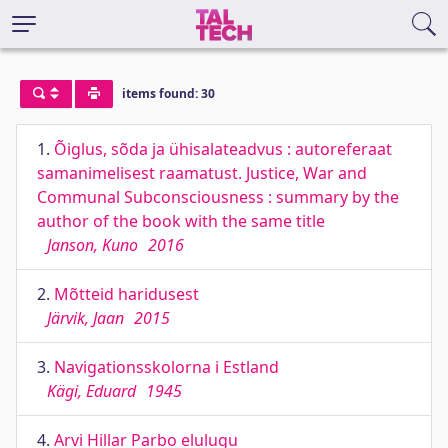
items found: 30
1.
Õiglus, sõda ja ühisalateadvus : autoreferaat
samanimelisest raamatust. Justice, War and
Communal Subconsciousness : summary by the
author of the book with the same title
Janson, Kuno
2016
2.
Mõtteid haridusest
Järvik, Jaan
2015
3.
Navigationsskolorna i Estland
Kägi, Eduard
1945
4.
Arvi Hillar Parbo elulugu