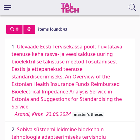
items found: 43
1.
Ülevaade Eesti Tervisekassa poolt hüvitatava
teenuse keha rasva- ja veesisalduse uuring
bioelektrilise takistuse meetodil osutamisest
Eestis ja ettepanekud teenuse
standardiseerimiseks. An Overview of the
Estonian Health Insurance Funds Reimbursed
Bioelectrical Impedance Analysis Service in
Estonia and Suggestions for Standardising the
Service
Asandi, Kirke
23.05.2024
master's theses
2.
Sobiva süsteemi leidmine blockchain
tehnoloogia adapteerimiseks tervishoiu