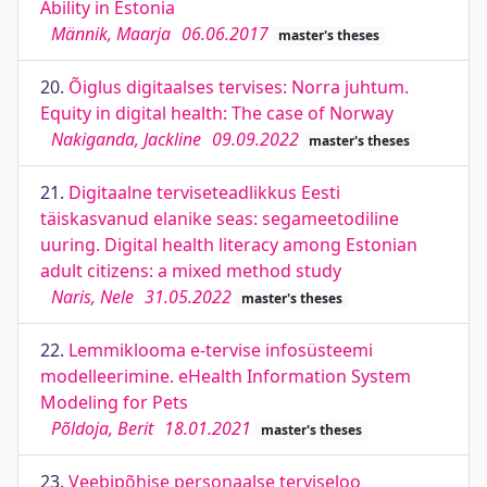
Ability in Estonia
Männik, Maarja
06.06.2017
master's theses
20.
Õiglus digitaalses tervises: Norra juhtum.
Equity in digital health: The case of Norway
Nakiganda, Jackline
09.09.2022
master's theses
21.
Digitaalne terviseteadlikkus Eesti
täiskasvanud elanike seas: segameetodiline
uuring. Digital health literacy among Estonian
adult citizens: a mixed method study
Naris, Nele
31.05.2022
master's theses
22.
Lemmiklooma e-tervise infosüsteemi
modelleerimine. eHealth Information System
Modeling for Pets
Põldoja, Berit
18.01.2021
master's theses
23.
Veebipõhise personaalse terviseloo