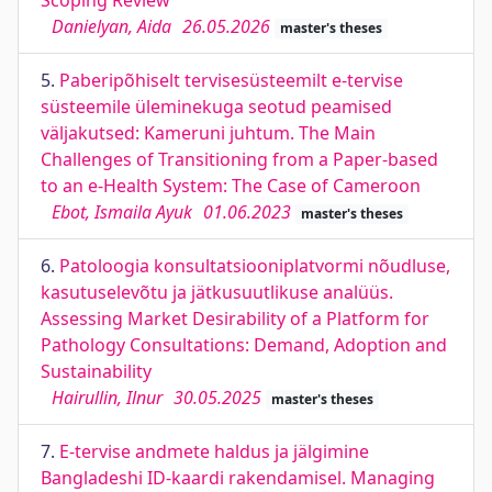
Scoping Review
Danielyan, Aida
26.05.2026
master's theses
5.
Paberipõhiselt tervisesüsteemilt e-tervise
süsteemile üleminekuga seotud peamised
väljakutsed: Kameruni juhtum. The Main
Challenges of Transitioning from a Paper-based
to an e-Health System: The Case of Cameroon
Ebot, Ismaila Ayuk
01.06.2023
master's theses
6.
Patoloogia konsultatsiooniplatvormi nõudluse,
kasutuselevõtu ja jätkusuutlikuse analüüs.
Assessing Market Desirability of a Platform for
Pathology Consultations: Demand, Adoption and
Sustainability
Hairullin, Ilnur
30.05.2025
master's theses
7.
E-tervise andmete haldus ja jälgimine
Bangladeshi ID-kaardi rakendamisel. Managing