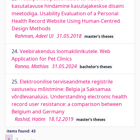
kasutatavuse hindamine kasutajakeskse disaini
meetodiga. Usability Evaluation of a Personal
Health Record Website Using Human-Centred
Design Methods
Rahman, Adeel Ul
31.05.2018
master's theses
24.
Veebirakendus loomakliinikutele. Web
Application for Pet Clinics
Ranna, Mathias
31.05.2024
bachelor's theses
25.
Elektroonilise terviseandmete registrile
vastuseisu mõistmine: Belgia ja Saksamaa
võrdlevanalüüs. Understanding electronic health
record user resistance: a comparison between
Belgium and Germany
Rashid, Hatim
18.12.2019
master's theses
items found: 43