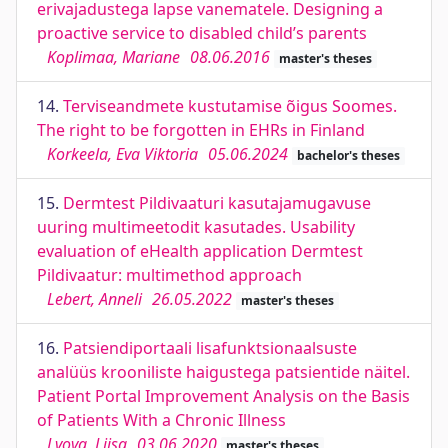
erivajadustega lapse vanematele. Designing a
proactive service to disabled child’s parents
Koplimaa, Mariane
08.06.2016
master's theses
14.
Terviseandmete kustutamise õigus Soomes.
The right to be forgotten in EHRs in Finland
Korkeela, Eva Viktoria
05.06.2024
bachelor's theses
15.
Dermtest Pildivaaturi kasutajamugavuse
uuring multimeetodit kasutades. Usability
evaluation of eHealth application Dermtest
Pildivaatur: multimethod approach
Lebert, Anneli
26.05.2022
master's theses
16.
Patsiendiportaali lisafunktsionaalsuste
analüüs krooniliste haigustega patsientide näitel.
Patient Portal Improvement Analysis on the Basis
of Patients With a Chronic Illness
Lvova, Liisa
03.06.2020
master's theses