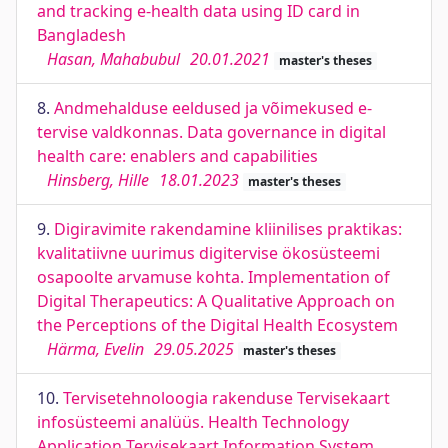
and tracking e-health data using ID card in
Bangladesh
Hasan, Mahabubul
20.01.2021
master's theses
8.
Andmehalduse eeldused ja võimekused e-
tervise valdkonnas. Data governance in digital
health care: enablers and capabilities
Hinsberg, Hille
18.01.2023
master's theses
9.
Digiravimite rakendamine kliinilises praktikas:
kvalitatiivne uurimus digitervise ökosüsteemi
osapoolte arvamuse kohta. Implementation of
Digital Therapeutics: A Qualitative Approach on
the Perceptions of the Digital Health Ecosystem
Härma, Evelin
29.05.2025
master's theses
10.
Tervisetehnoloogia rakenduse Tervisekaart
infosüsteemi analüüs. Health Technology
Application Tervisekaart Information System