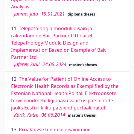
Analysis
Jaama, Juta
19.01.2021
diploma theses
11.
Telepatoloogia mooduli disain ja
rakendamine Bait Partner OÜ näitel.
Telepathology Module Design and
Implementation Based on Example of Bait
Partner Ltd
Juferev, Kirill
24.05.2024
master's theses
12.
The Value for Patient of Online Access to
Electronic Health Records as Exemplified by the
Estonian National Health Portal. Elektroonsete
terviseandmete ligipääsu väärtus patsientide
jaoks Eesti riikliku patsiendiportaali näitel
Karik, Katre
06.06.2014
master's theses
13.
Proaktiivse teenuse disainimine