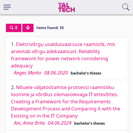
items found: 35
1.
Elektrivõrgu usaldusväärsuse raamistik, mis
arvestab võrgu adekvaatsust. Reliability
framework for power network considering
adequacy
Anger, Marko
08.06.2020
bachelor's theses
2.
Nõuete väljatöötamise protsessi raamistiku
loomine ja võrdlus olemasolevaga IT-ettevõttes.
Creating a Framework for the Requirements
Development Process and Comparing it with the
Existing on in the IT Company
Ani, Anna Brita
04.06.2024
bachelor's theses