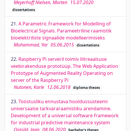
Meyerhoff Nielsen, Morten
15.07.2020
dissertations
21.
A Parametric Framework for Modelling of
Bioelectrical Signals. Parameetriline raamistik
bioelektriliste signaalide modelleerimiseks
Muhammad, Yar
05.06.2015
dissertations
22.
Raspberry Pi serveril toimiv liitreaalsuse
veebirakenduse prototüüp. The Web Application
Prototype of Augmented Reality Operating on
server of the Raspberry Pi
Nutonen, Karle
12.06.2018
diploma theses
23.
Tööstusliku ennustava hooldussüsteemi
universaalse tarkvararaamistiku arendamine.
Development of a universal software framework
for industrial predictive maintenance system
Ojasild, Jaan
08.06.2020
bachelor's theses