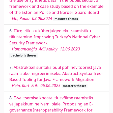
the use of synthetic data in the public sector: a
framework and case study based on the example
of the Estonian Police and Border Guard Board
Etti, Paula
03.06.2024
master's theses
6.
Türgi riikliku küberjulgeoleku raamistiku
täiustamine. Improving Turkey's National Cyber
Security Framework
Hamamcıoğlu, Adil Atalay
12.06.2023
bachelor's theses
7.
Abstraktsel süntaksipuul põhinev tööriist Java
raamistike migreerimiseks. Abstract Syntax Tree-
Based Tooling for Java Framework Migration
Hein, Karl- Erik
06.06.2025
master's theses
8.
E-valitsemise koostalitlusvõime raamistiku
väljapakkumine Namiibiale. Proposing an E-
governance Interoperability Framework for