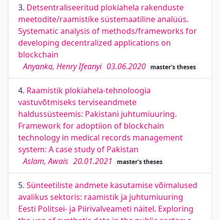
3.
Detsentraliseeritud plokiahela rakenduste
meetodite/raamistike süstemaatiline analüüs.
Systematic analysis of methods/frameworks for
developing decentralized applications on
blockchain
Anyanka, Henry Ifeanyi
03.06.2020
master's theses
4.
Raamistik plokiahela-tehnoloogia
vastuvõtmiseks terviseandmete
haldussüsteemis: Pakistani juhtumiuuring.
Framework for adoptiion of blockchain
technology in medical records management
system: A case study of Pakistan
Aslam, Awais
20.01.2021
master's theses
5.
Sünteetiliste andmete kasutamise võimalused
avalikus sektoris: raamistik ja juhtumiuuring
Eesti Politsei- ja Piirivalveameti näitel. Exploring