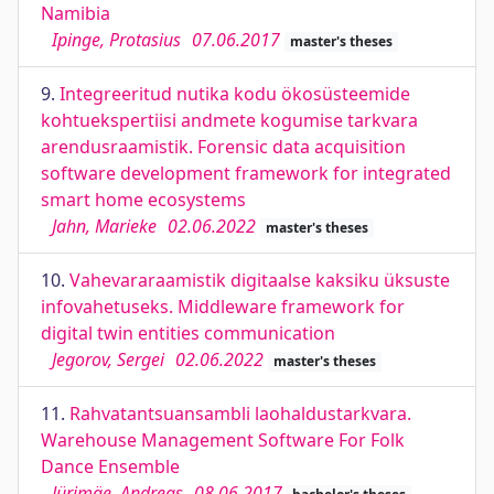
Namibia
Ipinge, Protasius
07.06.2017
master's theses
9.
Integreeritud nutika kodu ökosüsteemide
kohtuekspertiisi andmete kogumise tarkvara
arendusraamistik. Forensic data acquisition
software development framework for integrated
smart home ecosystems
Jahn, Marieke
02.06.2022
master's theses
10.
Vahevararaamistik digitaalse kaksiku üksuste
infovahetuseks. Middleware framework for
digital twin entities communication
Jegorov, Sergei
02.06.2022
master's theses
11.
Rahvatantsuansambli laohaldustarkvara.
Warehouse Management Software For Folk
Dance Ensemble
Jürimäe, Andreas
08.06.2017