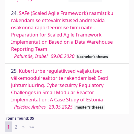
24.
SAFe (Scaled Agile Framework) raamistiku
rakendamise ettevalmistused andmeaida
osakonna raporteerimise tiimi näitel.
Preparation for Scaled Agile Framework
Implementation Based on a Data Warehouse
Reporting Team
Palumäe, Isabel
09.06.2020
bachelor's theses
25.
Küberturbe regulatiivsed väljakutsed
väikemoodulreaktorite rakendamisel: Eesti
juhtumiuuring. Cybersecuirty Regulatory
Challenges in Small Modular Reactor
Implementation: A Case Study of Estonia
Pelešev, Andres
29.05.2025
master's theses
items found: 35
1
2
»
Next
»»
Last