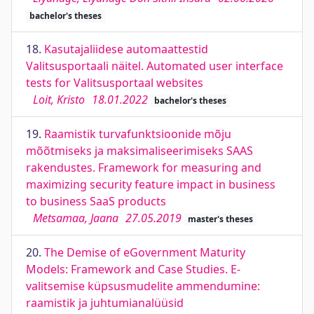
bachelor's theses
18.
Kasutajaliidese automaattestid
Valitsusportaali näitel. Automated user interface
tests for Valitsusportaal websites
Loit, Kristo
18.01.2022
bachelor's theses
19.
Raamistik turvafunktsioonide mõju
mõõtmiseks ja maksimaliseerimiseks SAAS
rakendustes. Framework for measuring and
maximizing security feature impact in business
to business SaaS products
Metsamaa, Jaana
27.05.2019
master's theses
20.
The Demise of eGovernment Maturity
Models: Framework and Case Studies. E-
valitsemise küpsusmudelite ammendumine:
raamistik ja juhtumianalüüsid