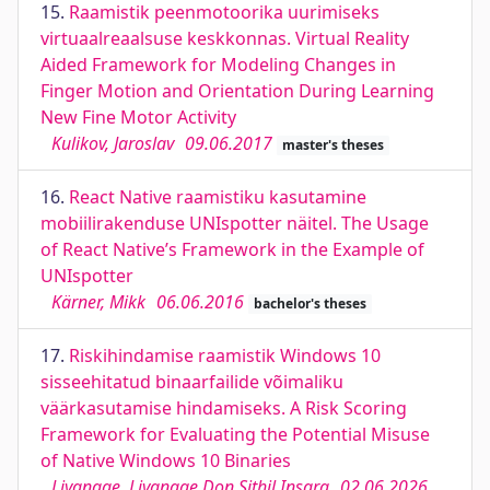
15.
Raamistik peenmotoorika uurimiseks
virtuaalreaalsuse keskkonnas. Virtual Reality
Aided Framework for Modeling Changes in
Finger Motion and Orientation During Learning
New Fine Motor Activity
Kulikov, Jaroslav
09.06.2017
master's theses
16.
React Native raamistiku kasutamine
mobiilirakenduse UNIspotter näitel. The Usage
of React Native’s Framework in the Example of
UNIspotter
Kärner, Mikk
06.06.2016
bachelor's theses
17.
Riskihindamise raamistik Windows 10
sisseehitatud binaarfailide võimaliku
väärkasutamise hindamiseks. A Risk Scoring
Framework for Evaluating the Potential Misuse
of Native Windows 10 Binaries
Liyanage, Liyanage Don Sithil Insara
02.06.2026