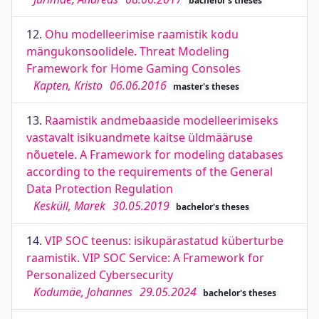
bachelor's theses
12.
Ohu modelleerimise raamistik kodu
mängukonsoolidele. Threat Modeling
Framework for Home Gaming Consoles
Kapten, Kristo
06.06.2016
master's theses
13.
Raamistik andmebaaside modelleerimiseks
vastavalt isikuandmete kaitse üldmääruse
nõuetele. A Framework for modeling databases
according to the requirements of the General
Data Protection Regulation
Kesküll, Marek
30.05.2019
bachelor's theses
14.
VIP SOC teenus: isikupärastatud küberturbe
raamistik. VIP SOC Service: A Framework for
Personalized Cybersecurity
Kodumäe, Johannes
29.05.2024
bachelor's theses