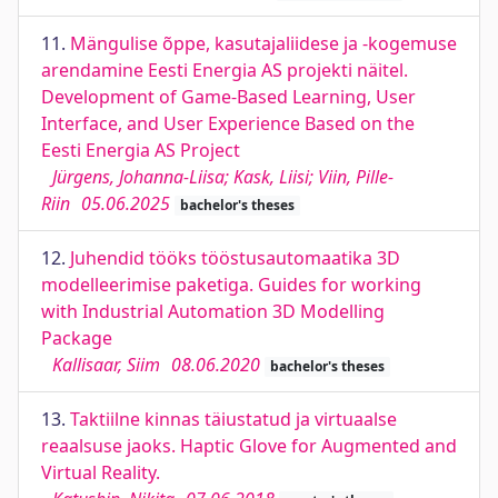
11.
Mängulise õppe, kasutajaliidese ja -kogemuse
arendamine Eesti Energia AS projekti näitel.
Development of Game-Based Learning, User
Interface, and User Experience Based on the
Eesti Energia AS Project
Jürgens, Johanna-Liisa; Kask, Liisi; Viin, Pille-
Riin
05.06.2025
bachelor's theses
12.
Juhendid tööks tööstusautomaatika 3D
modelleerimise paketiga. Guides for working
with Industrial Automation 3D Modelling
Package
Kallisaar, Siim
08.06.2020
bachelor's theses
13.
Taktiilne kinnas täiustatud ja virtuaalse
reaalsuse jaoks. Haptic Glove for Augmented and
Virtual Reality.