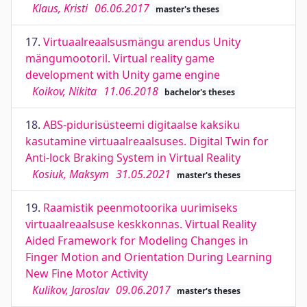
Klaus, Kristi
06.06.2017
master's theses
17.
Virtuaalreaalsusmängu arendus Unity
mängumootoril. Virtual reality game
development with Unity game engine
Koikov, Nikita
11.06.2018
bachelor's theses
18.
ABS-pidurisüsteemi digitaalse kaksiku
kasutamine virtuaalreaalsuses. Digital Twin for
Anti-lock Braking System in Virtual Reality
Kosiuk, Maksym
31.05.2021
master's theses
19.
Raamistik peenmotoorika uurimiseks
virtuaalreaalsuse keskkonnas. Virtual Reality
Aided Framework for Modeling Changes in
Finger Motion and Orientation During Learning
New Fine Motor Activity
Kulikov, Jaroslav
09.06.2017
master's theses