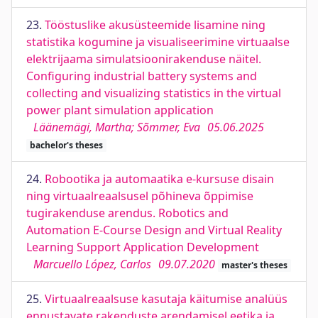
23.
Tööstuslike akusüsteemide lisamine ning
statistika kogumine ja visualiseerimine virtuaalse
elektrijaama simulatsioonirakenduse näitel.
Configuring industrial battery systems and
collecting and visualizing statistics in the virtual
power plant simulation application
Läänemägi, Martha; Sõmmer, Eva
05.06.2025
bachelor's theses
24.
Robootika ja automaatika e-kursuse disain
ning virtuaalreaalsusel põhineva õppimise
tugirakenduse arendus. Robotics and
Automation E-Course Design and Virtual Reality
Learning Support Application Development
Marcuello López, Carlos
09.07.2020
master's theses
25.
Virtuaalreaalsuse kasutaja käitumise analüüs
ennustavate rakenduste arendamisel eetika ja