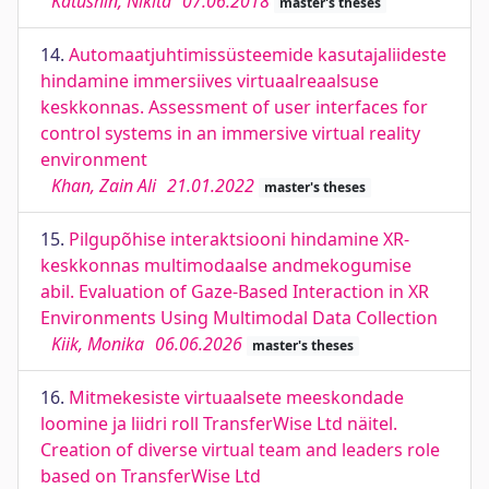
Katushin, Nikita
07.06.2018
master's theses
14.
Automaatjuhtimissüsteemide kasutajaliideste
hindamine immersiives virtuaalreaalsuse
keskkonnas. Assessment of user interfaces for
control systems in an immersive virtual reality
environment
Khan, Zain Ali
21.01.2022
master's theses
15.
Pilgupõhise interaktsiooni hindamine XR-
keskkonnas multimodaalse andmekogumise
abil. Evaluation of Gaze-Based Interaction in XR
Environments Using Multimodal Data Collection
Kiik, Monika
06.06.2026
master's theses
16.
Mitmekesiste virtuaalsete meeskondade
loomine ja liidri roll TransferWise Ltd näitel.
Creation of diverse virtual team and leaders role
based on TransferWise Ltd