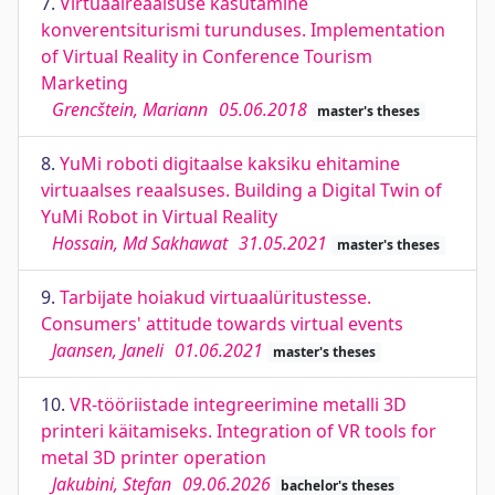
7.
Virtuaalreaalsuse kasutamine
konverentsiturismi turunduses. Implementation
of Virtual Reality in Conference Tourism
Marketing
Grencštein, Mariann
05.06.2018
master's theses
8.
YuMi roboti digitaalse kaksiku ehitamine
virtuaalses reaalsuses. Building a Digital Twin of
YuMi Robot in Virtual Reality
Hossain, Md Sakhawat
31.05.2021
master's theses
9.
Tarbijate hoiakud virtuaalüritustesse.
Consumers' attitude towards virtual events
Jaansen, Janeli
01.06.2021
master's theses
10.
VR-tööriistade integreerimine metalli 3D
printeri käitamiseks. Integration of VR tools for
metal 3D printer operation
Jakubini, Stefan
09.06.2026
bachelor's theses