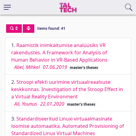
items found: 41
1.
Raamistik inimkäitumise analüüsiks VR
rakendustes. A Framework for Analysis of
Human Behavior in VR-Based Applications
Abel, Mihkel
07.06.2019
master's theses
2.
Stroopi efekti uurimine virtuaalreaalsuse
keskkonnas. Investigation of the Stroop Effect in
a Virtual Reality Environment
Ali, Younus
22.01.2020
master's theses
3.
Standardiseeritud Linuxi virtuaalmasinate
loomise automaatika. Automated Provisioning of
Standardized Linux Virtual Machines