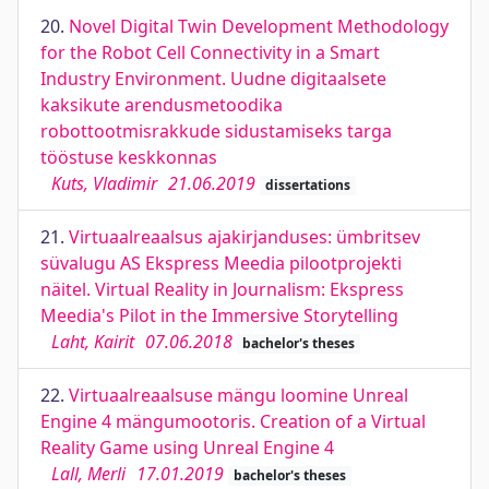
20.
Novel Digital Twin Development Methodology
for the Robot Cell Connectivity in a Smart
Industry Environment. Uudne digitaalsete
kaksikute arendusmetoodika
robottootmisrakkude sidustamiseks targa
tööstuse keskkonnas
Kuts, Vladimir
21.06.2019
dissertations
21.
Virtuaalreaalsus ajakirjanduses: ümbritsev
süvalugu AS Ekspress Meedia pilootprojekti
näitel. Virtual Reality in Journalism: Ekspress
Meedia's Pilot in the Immersive Storytelling
Laht, Kairit
07.06.2018
bachelor's theses
22.
Virtuaalreaalsuse mängu loomine Unreal
Engine 4 mängumootoris. Creation of a Virtual
Reality Game using Unreal Engine 4
Lall, Merli
17.01.2019
bachelor's theses