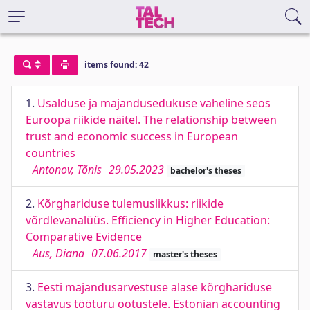
items found: 42
1.
Usalduse ja majandusedukuse vaheline seos
Euroopa riikide näitel. The relationship between
trust and economic success in European
countries
Antonov, Tõnis
29.05.2023
bachelor's theses
2.
Kõrghariduse tulemuslikkus: riikide
võrdlevanalüüs. Efficiency in Higher Education:
Comparative Evidence
Aus, Diana
07.06.2017
master's theses
3.
Eesti majandusarvestuse alase kõrghariduse
vastavus tööturu ootustele. Estonian accounting