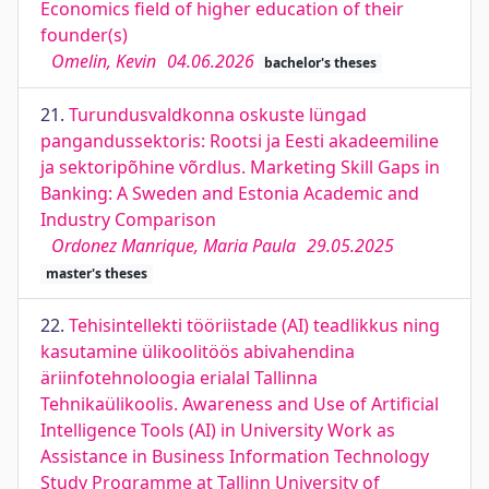
Economics field of higher education of their
founder(s)
Omelin, Kevin
04.06.2026
bachelor's theses
21.
Turundusvaldkonna oskuste lüngad
pangandussektoris: Rootsi ja Eesti akadeemiline
ja sektoripõhine võrdlus. Marketing Skill Gaps in
Banking: A Sweden and Estonia Academic and
Industry Comparison
Ordonez Manrique, Maria Paula
29.05.2025
master's theses
22.
Tehisintellekti tööriistade (AI) teadlikkus ning
kasutamine ülikoolitöös abivahendina
äriinfotehnoloogia erialal Tallinna
Tehnikaülikoolis. Awareness and Use of Artificial
Intelligence Tools (AI) in University Work as
Assistance in Business Information Technology
Study Programme at Tallinn University of