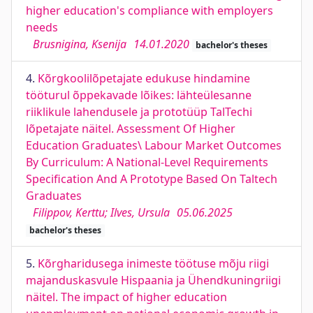
higher education's compliance with employers
needs
Brusnigina, Ksenija
14.01.2020
bachelor's theses
4.
Kõrgkoolilõpetajate edukuse hindamine
tööturul õppekavade lõikes: lähteülesanne
riiklikule lahendusele ja prototüüp TalTechi
lõpetajate näitel. Assessment Of Higher
Education Graduates\ Labour Market Outcomes
By Curriculum: A National-Level Requirements
Specification And A Prototype Based On Taltech
Graduates
Filippov, Kerttu; Ilves, Ursula
05.06.2025
bachelor's theses
5.
Kõrgharidusega inimeste töötuse mõju riigi
majanduskasvule Hispaania ja Ühendkuningriigi
näitel. The impact of higher education