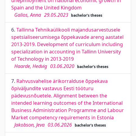
unepmloyment on national economic growth in
Spain and the United Kingdom
Galios, Anna
29.05.2023
bachelor's theses
6.
Tallinna Tehnikaülikooli majandusarvestusele
spetsialiseerumisega õppekavade areng aastatel
2013-2019. Development of curriculum including
specialization in accounting in Tallinn University
of Technology in 2013-2019
Haarde, Hedvig
03.06.2020
bachelor's theses
7.
Rahvusvahelise ärikorralduse õppekava
õpiväljundite vastavus Eesti tööturu
pädevusnõuetele. Alignment between the
intended learning outcomes of the International
Business Administration Programme and Labour
Market competency requirements in Estonia
Jakobson, Jeva
03.06.2026
bachelor's theses