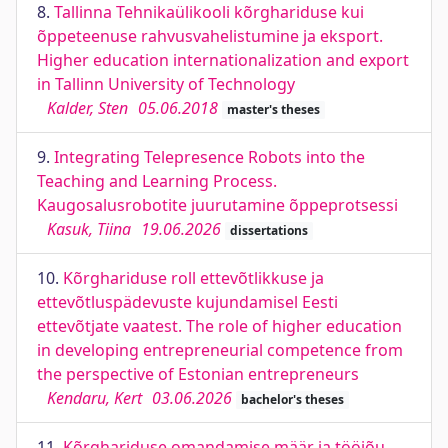
8.
Tallinna Tehnikaülikooli kõrghariduse kui
õppeteenuse rahvusvahelistumine ja eksport.
Higher education internationalization and export
in Tallinn University of Technology
Kalder, Sten
05.06.2018
master's theses
9.
Integrating Telepresence Robots into the
Teaching and Learning Process.
Kaugosalusrobotite juurutamine õppeprotsessi
Kasuk, Tiina
19.06.2026
dissertations
10.
Kõrghariduse roll ettevõtlikkuse ja
ettevõtluspädevuste kujundamisel Eesti
ettevõtjate vaatest. The role of higher education
in developing entrepreneurial competence from
the perspective of Estonian entrepreneurs
Kendaru, Kert
03.06.2026
bachelor's theses
11.
Kõrghariduse omandamise määr ja tööjõu