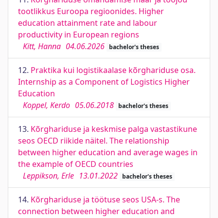
tootlikkus Euroopa regioonides. Higher
education attainment rate and labour
productivity in European regions
Kitt, Hanna
04.06.2026
bachelor's theses
12.
Praktika kui logistikaalase kõrghariduse osa.
Internship as a Component of Logistics Higher
Education
Koppel, Kerdo
05.06.2018
bachelor's theses
13.
Kõrghariduse ja keskmise palga vastastikune
seos OECD riikide näitel. The relationship
between higher education and average wages in
the example of OECD countries
Leppikson, Erle
13.01.2022
bachelor's theses
14.
Kõrghariduse ja töötuse seos USA-s. The
connection between higher education and