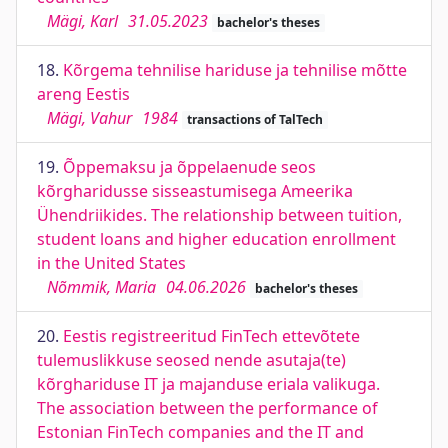
Mägi, Karl
31.05.2023
bachelor's theses
18.
Kõrgema tehnilise hariduse ja tehnilise mõtte
areng Eestis
Mägi, Vahur
1984
transactions of TalTech
19.
Õppemaksu ja õppelaenude seos
kõrgharidusse sisseastumisega Ameerika
Ühendriikides. The relationship between tuition,
student loans and higher education enrollment
in the United States
Nõmmik, Maria
04.06.2026
bachelor's theses
20.
Eestis registreeritud FinTech ettevõtete
tulemuslikkuse seosed nende asutaja(te)
kõrghariduse IT ja majanduse eriala valikuga.
The association between the performance of
Estonian FinTech companies and the IT and