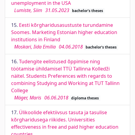
unemployment in the USA
Lumiste, Siim
31.05.2023
bachelor's theses
15.
Eesti kõrgharidusasustuste turundamine
Soomes. Marketing Estonian higher education
institutions in Finland
Moskari, Iida Emilia
04.06.2018
bachelor's theses
16.
Tudengite eelistused õppimise ning
töötamise ühildamisel TTÜ Tallinna Kolledži
näitel. Students Preferences with regards to
combining Studying and Working at TUT Tallinn
College
Mäger, Maris
06.06.2018
diploma theses
17.
Ülikoolide efektiivsus tasuta ja tasulise
kõrgharidusega riikides. Universities
effectiveness in free and paid higher education
countries