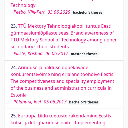
Technology
Peebo, Villi-Pert
03.06.2025
bachelor's theses
23.
TTÜ Mektory Tehnoloogiakooli tuntus Eesti
gümnaasiumiõpilaste seas. Brand awareness of
TTU Mektory School of Technology among upper
secondary school students
Piliste, Kristina
06.06.2017
master's theses
24.
Ärinduse ja halduse õppekavade
konkurentsivõime ning erialane tööhõive Eestis.
The competitiveness and speciality employment
of the business and administration curricula in
Estonia
Põldnurk, Jael
05.06.2017
bachelor's theses
25.
Euroopa Liidu toetuste rakendamine Eestis
kutse- ja kõrghariduse näitel. Implementing