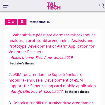
items found: 82
1.
Vabatahtlike päästjate alarmeerimisrakenduse
analüüs ja prototüübi arendamine. Analysis and
Prototype Development of Alarm Application for
Volunteer Rescuers
Aalde, Dianne; Riso, Arne
30.05.2019
bachelor's theses
2.
eSIM toe arendamine Super kõnekaardi
mobiilirakendusele. Development of eSIM
support for Super calling card mobile application
Altroff, Otto Kaarel
02.06.2023
bachelor's theses
3.
Kontekstitundliku nutirakenduse arendamine