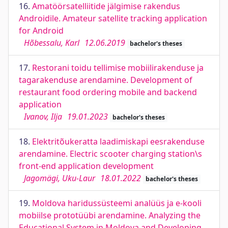
16.
Amatöörsatelliitide jälgimise rakendus
Androidile. Amateur satellite tracking application
for Android
Hõbessalu, Karl
12.06.2019
bachelor's theses
17.
Restorani toidu tellimise mobiilirakenduse ja
tagarakenduse arendamine. Development of
restaurant food ordering mobile and backend
application
Ivanov, Ilja
19.01.2023
bachelor's theses
18.
Elektritõukeratta laadimiskapi eesrakenduse
arendamine. Electric scooter charging station\s
front-end application development
Jagomägi, Uku-Laur
18.01.2022
bachelor's theses
19.
Moldova haridussüsteemi analüüs ja e-kooli
mobiilse prototüübi arendamine. Analyzing the
Educational System in Moldova and Developing