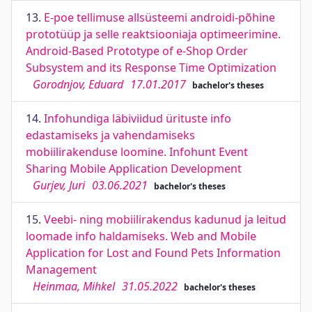
13.
E-poe tellimuse allsüsteemi androidi-põhine
prototüüp ja selle reaktsiooniaja optimeerimine.
Android-Based Prototype of e-Shop Order
Subsystem and its Response Time Optimization
Gorodnjov, Eduard
17.01.2017
bachelor's theses
14.
Infohundiga läbiviidud ürituste info
edastamiseks ja vahendamiseks
mobiilirakenduse loomine. Infohunt Event
Sharing Mobile Application Development
Gurjev, Juri
03.06.2021
bachelor's theses
15.
Veebi- ning mobiilirakendus kadunud ja leitud
loomade info haldamiseks. Web and Mobile
Application for Lost and Found Pets Information
Management
Heinmaa, Mihkel
31.05.2022
bachelor's theses