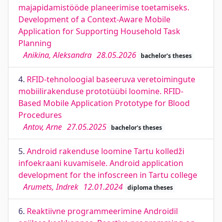
majapidamistööde planeerimise toetamiseks.
Development of a Context-Aware Mobile
Application for Supporting Household Task
Planning
Anikina, Aleksandra
28.05.2026
bachelor's theses
4.
RFID-tehnoloogial baseeruva veretoimingute
mobiilirakenduse prototüübi loomine. RFID-
Based Mobile Application Prototype for Blood
Procedures
Antov, Arne
27.05.2025
bachelor's theses
5.
Android rakenduse loomine Tartu kolledži
infoekraani kuvamisele. Android application
development for the infoscreen in Tartu college
Arumets, Indrek
12.01.2024
diploma theses
6.
Reaktiivne programmeerimine Androidil