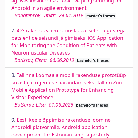
agiilses keskkonnas. Reactive programming on
Android in an agile environment
Bogatenkov, Dmitri
24.01.2018
master's theses
7.
iOS rakendus neuromuskulaarsete haigustega
patsientide seisundi jälgimiseks. iOS Application
for Monitoring the Condition of Patients with
Neuromuscular Diseases
Borissov, Elena
06.06.2019
bachelor's theses
8.
Tallinna Loomaaia mobiilirakenduse prototüüp
külastajakogemuse parandamiseks. Tallinn Zoo
Mobile Application Prototype for Enhancing
Visitor Experience
Botšarov, Liisa
01.06.2026
bachelor's theses
9.
Eesti keele õppimise rakenduse loomine
Androidi platvormile. Android application
development for Estonian language study