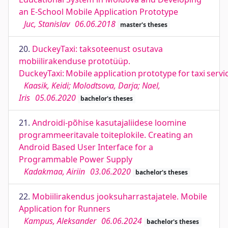
an E-School Mobile Application Prototype
Juc, Stanislav
06.06.2018
master's theses
20.
DuckeyTaxi: taksoteenust osutava
mobiilirakenduse prototüüp.
DuckeyTaxi: Mobile application prototype for taxi servi
Kaasik, Keidi; Molodtsova, Darja; Nael,
Iris
05.06.2020
bachelor's theses
21.
Androidi-põhise kasutajaliidese loomine
programmeeritavale toiteplokile. Creating an
Android Based User Interface for a
Programmable Power Supply
Kadakmaa, Airiin
03.06.2020
bachelor's theses
22.
Mobiilirakendus jooksuharrastajatele. Mobile
Application for Runners
Kampus, Aleksander
06.06.2024
bachelor's theses