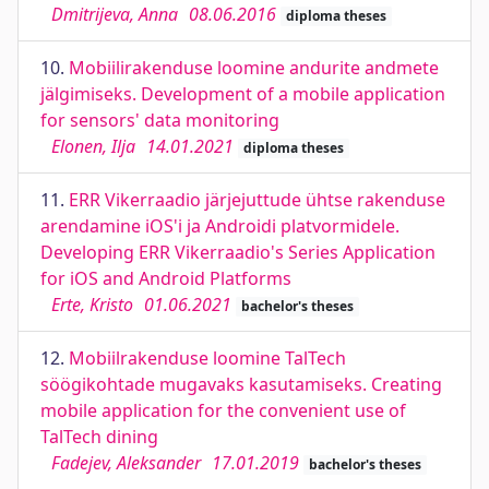
Dmitrijeva, Anna
08.06.2016
diploma theses
10.
Mobiilirakenduse loomine andurite andmete
jälgimiseks. Development of a mobile application
for sensors' data monitoring
Elonen, Ilja
14.01.2021
diploma theses
11.
ERR Vikerraadio järjejuttude ühtse rakenduse
arendamine iOS'i ja Androidi platvormidele.
Developing ERR Vikerraadio's Series Application
for iOS and Android Platforms
Erte, Kristo
01.06.2021
bachelor's theses
12.
Mobiilrakenduse loomine TalTech
söögikohtade mugavaks kasutamiseks. Creating
mobile application for the convenient use of
TalTech dining
Fadejev, Aleksander
17.01.2019
bachelor's theses