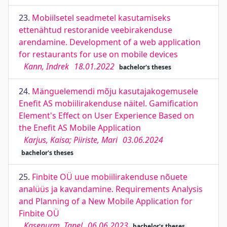
23.
Mobiilsetel seadmetel kasutamiseks
ettenähtud restoranide veebirakenduse
arendamine. Development of a web application
for restaurants for use on mobile devices
Kann, Indrek
18.01.2022
bachelor's theses
24.
Mänguelemendi mõju kasutajakogemusele
Enefit AS mobiilirakenduse näitel. Gamification
Element's Effect on User Experience Based on
the Enefit AS Mobile Application
Karjus, Kaisa; Piiriste, Mari
03.06.2024
bachelor's theses
25.
Finbite OÜ uue mobiilirakenduse nõuete
analüüs ja kavandamine. Requirements Analysis
and Planning of a New Mobile Application for
Finbite OÜ
Kasenurm, Tanel
06.06.2023
bachelor's theses