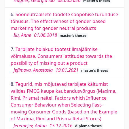
Hughes, Georgia Mo
08.06.2026
master's theses
6.
Sooneutraalsete toodete soopõhise turunduse
tõhusus. The effectiveness of gender based
marketing for gender neutral products
Ilu, Anne
01.06.2018
master's theses
7.
Tarbijate hoiakud tootest ilmajäämise
võimalusse. Consumers' attitudes towards the
possibility of missing out a product
Jefimova, Anastasia
19.01.2021
master's theses
8.
Tegurid, mis mõjutavad tarbijate käitumist
valides FMCG kaupa kaubandusvõrgus (Maxima,
Rimi, Prisma) näitel. Factors which Influence
Consumer Behaviour when Selecting Fast-
moving Consumer Goods (based on the Example
of Maxima, Rimi and Prisma Retail Stores)
Jeremejev, Anton
15.12.2016
diploma theses