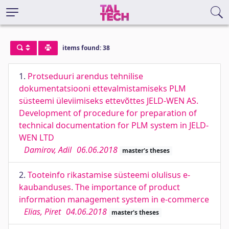
items found: 38
1.
Protseduuri arendus tehnilise
dokumentatsiooni ettevalmistamiseks PLM
süsteemi üleviimiseks ettevõttes JELD-WEN AS.
Development of procedure for preparation of
technical documentation for PLM system in JELD-
WEN LTD
Damirov, Adil
06.06.2018
master's theses
2.
Tooteinfo rikastamise süsteemi olulisus e-
kaubanduses. The importance of product
information management system in e-commerce
Elias, Piret
04.06.2018
master's theses