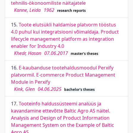
tehnilis-ökonoomiliste näitajatele
Kanne, Leida
1962
research reports
15.
Toote elutsükli haldamise platvorm tööstus
4.0 puhul kui integratsiooni võimaldaja. Product
lifecycle management platform as integration
enabler for Industry 4.0
Khedr, Hasan
07.06.2017
master's theses
16.
E-kaubanduse tootehaldusmoodul Perxify
platvormil. E-commerce Product Management
Module in Perxify
Kink, Glen
04.06.2025
bachelor's theses
17.
Tooteinfo haldussüsteemi analüüs ja
kavandamine ettevõtte Baltic Agro AS näitel.
Analysis and Design of Product Information
Management System on the Example of Baltic
Agro AS