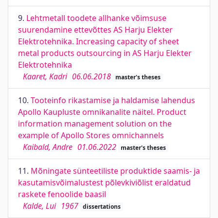
9.
Lehtmetall toodete allhanke võimsuse
suurendamine ettevõttes AS Harju Elekter
Elektrotehnika. Increasing capacity of sheet
metal products outsourcing in AS Harju Elekter
Elektrotehnika
Kaaret, Kadri
06.06.2018
master's theses
10.
Tooteinfo rikastamise ja haldamise lahendus
Apollo Kaupluste omnikanalite näitel. Product
information management solution on the
example of Apollo Stores omnichannels
Kaibald, Andre
01.06.2022
master's theses
11.
Mõningate sünteetiliste produktide saamis- ja
kasutamisvõimalustest põlevkiviõlist eraldatud
raskete fenoolide baasil
Kalde, Lui
1967
dissertations