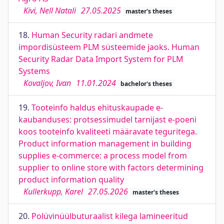
Kivi, Nell Natali
27.05.2025
master's theses
18.
Human Security radari andmete
impordisüsteem PLM süsteemide jaoks. Human
Security Radar Data Import System for PLM
Systems
Kovaljov, Ivan
11.01.2024
bachelor's theses
19.
Tooteinfo haldus ehituskaupade e-
kaubanduses: protsessimudel tarnijast e-poeni
koos tooteinfo kvaliteeti määravate teguritega.
Product information management in building
supplies e-commerce: a process model from
supplier to online store with factors determining
product information quality
Kullerkupp, Karel
27.05.2026
master's theses
20.
Polüvinüülbuturaalist kilega lamineeritud