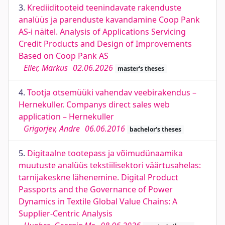
3.
Krediiditooteid teenindavate rakenduste
analüüs ja parenduste kavandamine Coop Pank
AS-i näitel. Analysis of Applications Servicing
Credit Products and Design of Improvements
Based on Coop Pank AS
Eller, Markus
02.06.2026
master's theses
4.
Tootja otsemüüki vahendav veebirakendus –
Hernekuller. Companys direct sales web
application – Hernekuller
Grigorjev, Andre
06.06.2016
bachelor's theses
5.
Digitaalne tootepass ja võimudünaamika
muutuste analüüs tekstiilisektori väärtusahelas:
tarnijakeskne lähenemine. Digital Product
Passports and the Governance of Power
Dynamics in Textile Global Value Chains: A
Supplier-Centric Analysis