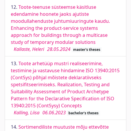
12.
Toote-teenuse süsteemse käsitluse
edendamine hoonete jaoks ajutiste
moodullahenduste juhtumiuuringute kaudu.
Enhancing the product-service systems
approach for buildings through a multicase
study of temporary modular solutions
Kallaste, Heleri
28.05.2024
master's theses
13.
Toote arhetüüp mustri realiseerimine,
testimine ja vastavuse hindamine ISO 13940:2015
(ContSys) põhjal mõistete deklaratiivseks
spetsifitseerimiseks. Realization, Testing and
Suitability Assessment of Product Archetype
Pattern for the Declarative Specification of ISO
13940:2015 (ContSysy) Concepts
Kalling, Liisa
06.06.2023
bachelor's theses
14.
Sortimendiliste muutuste mõju ettevõtte