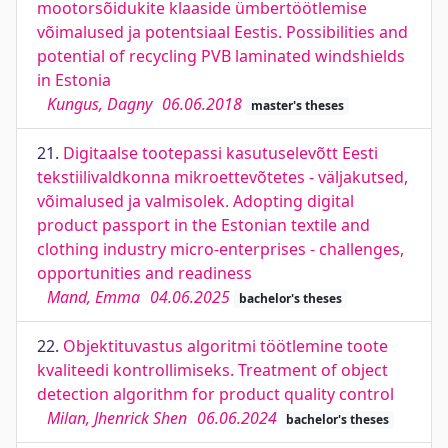
mootorsõidukite klaaside ümbertöötlemise
võimalused ja potentsiaal Eestis. Possibilities and
potential of recycling PVB laminated windshields
in Estonia
Kungus, Dagny
06.06.2018
master's theses
21.
Digitaalse tootepassi kasutuselevõtt Eesti
tekstiilivaldkonna mikroettevõtetes - väljakutsed,
võimalused ja valmisolek. Adopting digital
product passport in the Estonian textile and
clothing industry micro-enterprises - challenges,
opportunities and readiness
Mand, Emma
04.06.2025
bachelor's theses
22.
Objektituvastus algoritmi töötlemine toote
kvaliteedi kontrollimiseks. Treatment of object
detection algorithm for product quality control
Milan, Jhenrick Shen
06.06.2024
bachelor's theses