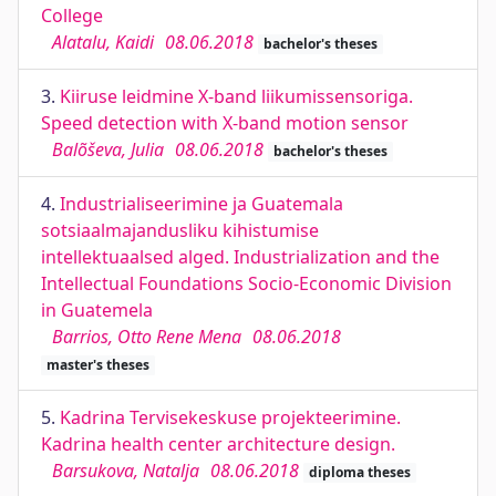
College
Alatalu, Kaidi
08.06.2018
bachelor's theses
3.
Kiiruse leidmine X-band liikumissensoriga.
Speed detection with X-band motion sensor
Balõševa, Julia
08.06.2018
bachelor's theses
4.
Industrialiseerimine ja Guatemala
sotsiaalmajandusliku kihistumise
intellektuaalsed alged. Industrialization and the
Intellectual Foundations Socio-Economic Division
in Guatemela
Barrios, Otto Rene Mena
08.06.2018
master's theses
5.
Kadrina Tervisekeskuse projekteerimine.
Kadrina health center architecture design.
Barsukova, Natalja
08.06.2018
diploma theses