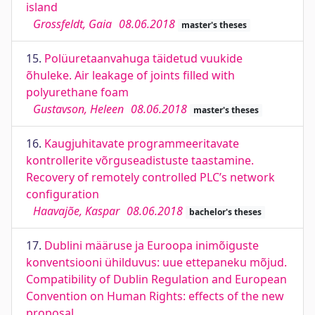
island
Grossfeldt, Gaia
08.06.2018
master's theses
15.
Polüuretaanvahuga täidetud vuukide
õhuleke. Air leakage of joints filled with
polyurethane foam
Gustavson, Heleen
08.06.2018
master's theses
16.
Kaugjuhitavate programmeeritavate
kontrollerite võrguseadistuste taastamine.
Recovery of remotely controlled PLC’s network
configuration
Haavajõe, Kaspar
08.06.2018
bachelor's theses
17.
Dublini määruse ja Euroopa inimõiguste
konventsiooni ühilduvus: uue ettepaneku mõjud.
Compatibility of Dublin Regulation and European
Convention on Human Rights: effects of the new
proposal