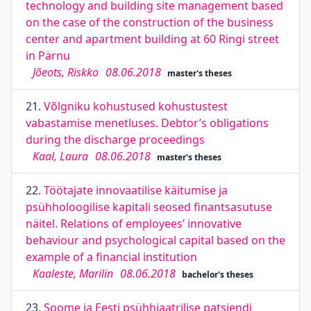
technology and building site management based
on the case of the construction of the business
center and apartment building at 60 Ringi street
in Pärnu
Jõeots, Riskko
08.06.2018
master's theses
21.
Võlgniku kohustused kohustustest
vabastamise menetluses. Debtor’s obligations
during the discharge proceedings
Kaal, Laura
08.06.2018
master's theses
22.
Töötajate innovaatilise käitumise ja
psühholoogilise kapitali seosed finantsasutuse
näitel. Relations of employees’ innovative
behaviour and psychological capital based on the
example of a financial institution
Kaaleste, Marilin
08.06.2018
bachelor's theses
23.
Soome ja Eesti psühhiaatrilise patsiendi