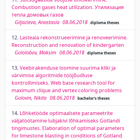
Combustion gases heat utilization. Утилизация
тепла домовых газов
Giljazieva, Anastasia
08.06.2018
diploma theses
12.
Lasteaia rekonstrueerimine ja renoveerimine.
Reconstruction and renovation of kindergarten
Gololobov, Maksim
08.06.2018
diploma theses
13.
Veebirakenduse loomine suurima kliki ja
värvimise algoritmide tööjõudluse
kontrollimiseks. Web base research tool for
maximum clique and vertex coloring problems
Golovin, Nikita
08.06.2018
bachelor's theses
14.
Lõhketööde optimaalsete parameetrite
väljatöötamine lubjakivi lõhkamiseks Gotlandi
tingimustes. Elaboration of optimal parameters
for limestone blasting in conditions of Gotland