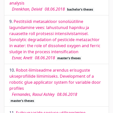
analysis
Drenkhan, Deivid
08.06.2018
bachelor's theses
9.
Pestitsiidi metasakloor sonolüütiline
lagundamine vees: lahustunud hapniku ja
rauasette roll protsessi intensiivistamisel.
Sonolytic degradation of pesticide metazachlor
in water: the role of dissolved oxygen and ferric
sludge in the process intensification
Esnar, Anett
08.06.2018
master's theses
10.
Robot-liimiseadme arendus erisuguste
ukseprofiilide liimimiseks. Development of a
robotic glue applicator system for variable door
profiles
Fernandes, Raoul Ashley
08.06.2018
master's theses
11.
Suitsugaaside soojuse utiliseerimine.