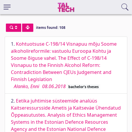
items found: 108
1.
Kohtuotsuse C-198/14 Visnapuu mõju Soome
alkoholireformile: vastuolu Euroopa Kohtu ja
Soome õiguse vahel. The Effect of C-198/14
Visnapuu to the Finnish Alcohol Reform:
Contradiction Between CJEUs Judgement and
Finnish Legislation
Alanko, Enni
08.06.2018
bachelor's theses
2.
Eetika juhtimise süsteemide analüüs
Kaitseressursside Ametis ja Kaitseväe Ühendatud
Õppeasutustes. Analysis of Ethics Management
Systems in the Estonian Defence Resources
Agency and the Estonian National Defence