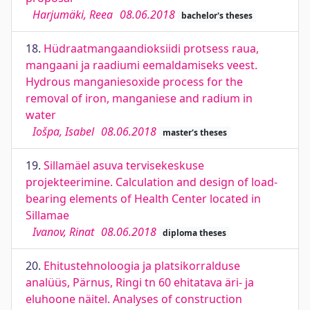
Harjumäki, Reea
08.06.2018
bachelor's theses
18.
Hüdraatmangaandioksiidi protsess raua,
mangaani ja raadiumi eemaldamiseks veest.
Hydrous manganiesoxide process for the
removal of iron, manganiese and radium in
water
Iošpa, Isabel
08.06.2018
master's theses
19.
Sillamäel asuva tervisekeskuse
projekteerimine. Calculation and design of load-
bearing elements of Health Center located in
Sillamae
Ivanov, Rinat
08.06.2018
diploma theses
20.
Ehitustehnoloogia ja platsikorralduse
analüüs, Pärnus, Ringi tn 60 ehitatava äri- ja
eluhoone näitel. Analyses of construction