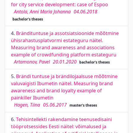
for city service development: case of Espoo
Antola, Anni Maria Johanna
04.06.2018
bachelor's theses
4.
Brändituntuse ja assotsiatsioonide mõõtmine
ühisrahastusplatvormi estateguru näitel.
Measuring brand awareness and associations
example of crowdfunding platform estateguru
Artamonov, Pavel
20.01.2020
bachelor's theses
5.
Brändi tuntuse ja brändilojaalsuse mõõtmine
valuvaigisti Ibumetin näitel. Measuring brand
awareness and brand loyalty example of
painkiller Ibumetin
Hagen, Tiina
05.06.2017
master's theses
6.
Tehisintellekti rakendamine teenusedisaini
tööprotsessides Eesti näitel: võimalused ja