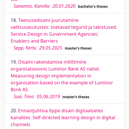
Sanames, Kamilla
20.01.2020
bachelor's theses
18.
Teenusedisaini juurutamine
valitsusasutustes: toetavad tegurid ja takistused.
Service Design in Government Agencies:
Enablers and Barriers
Sepp, Kertu
29.05.2025
master's theses
19.
Disaini rakendamise mõõtmine
organisatsioonis Luminor Bank AS näitel.
Measuring design implementation in
organisation based on the example of Luminor
Bsnk AS
Suvi, Timo
05.06.2019
master's theses
20.
Ennastjuhtiva õppe disain digitaalsetes
kanalites. Self-directed learning design in digital
channels