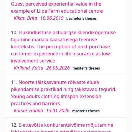
Guest perceived experiential value in the
example of Liipa Farm educational centre
Kikas, Brita
10.06.2019
bachelor's theses
10.
Elukindlustuse ostujärgse kliendikogemuse
tajumine madala kaasatusega teenuse
kontekstis. The perception of post-purchase
customer experience in life insurance as low-
involvement service
Kiriland, Kaisa
26.05.2026
master's theses
11.
Noorte täiskasvanute rõivaste eluea
pikendamise praktikad ning takistavad tegurid.
Young adults clothing lifespan extension
practices and barriers
Korsar, Hanna
13.01.2026
master's theses
12.
E-ettevõtte konkurentsivõime mõjutamine