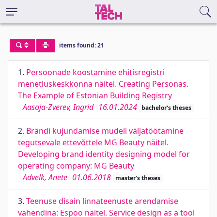
items found: 21
1.
Persoonade koostamine ehitisregistri
menetluskeskkonna näitel. Creating Personas.
The Example of Estonian Building Registry
Aasoja-Zverev, Ingrid
16.01.2024
bachelor's theses
2.
Brändi kujundamise mudeli väljatöötamine
tegutsevale ettevõttele MG Beauty näitel.
Developing brand identity designing model for
operating company: MG Beauty
Advelk, Anete
01.06.2018
master's theses
3.
Teenuse disain linnateenuste arendamise
vahendina: Espoo näitel. Service design as a tool