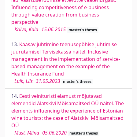
läbi väärtuse loomise ettevõtte vaatenurgast.
Influencing competitiveness of e-business
through value creation from business
perspective
Kriiva, Kaia
15.06.2015
master's theses
13.
Kaasav juhtimine teenusepõhise juhtimise
juurutamisel Tervisekassa näitel. Inclusive
management in the implementation of service-
based management on the example of the
Health Insurance Fund
Luik, Liis
31.05.2023
master's theses
14.
Eesti veinituristi elamust mõjutavad
elemendid Alatskivi Mõisamaitsed OÜ näitel. The
elements influencing the experience of Estonian
wine tourists: the case of Alatskivi Mõisamaitsed
OÜ
Must, Miina
05.06.2020
master's theses