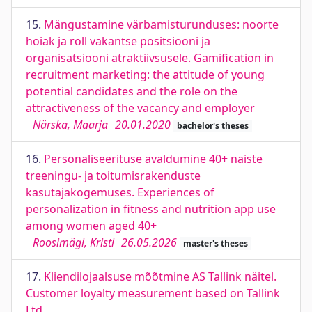
15.
Mängustamine värbamisturunduses: noorte
hoiak ja roll vakantse positsiooni ja
organisatsiooni atraktiivsusele. Gamification in
recruitment marketing: the attitude of young
potential candidates and the role on the
attractiveness of the vacancy and employer
Närska, Maarja
20.01.2020
bachelor's theses
16.
Personaliseerituse avaldumine 40+ naiste
treeningu- ja toitumisrakenduste
kasutajakogemuses. Experiences of
personalization in fitness and nutrition app use
among women aged 40+
Roosimägi, Kristi
26.05.2026
master's theses
17.
Kliendilojaalsuse mõõtmine AS Tallink näitel.
Customer loyalty measurement based on Tallink
Ltd