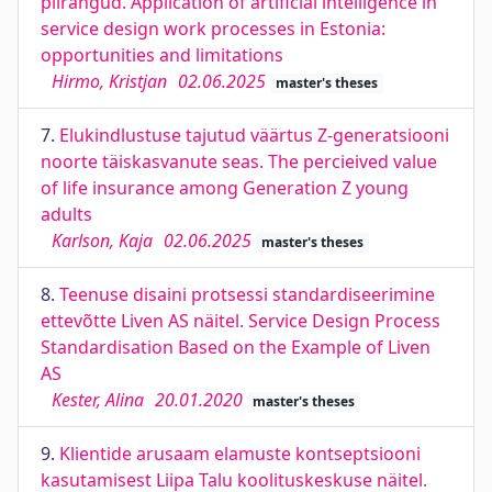
piirangud. Application of artificial intelligence in
service design work processes in Estonia:
opportunities and limitations
Hirmo, Kristjan
02.06.2025
master's theses
7.
Elukindlustuse tajutud väärtus Z-generatsiooni
noorte täiskasvanute seas. The percieived value
of life insurance among Generation Z young
adults
Karlson, Kaja
02.06.2025
master's theses
8.
Teenuse disaini protsessi standardiseerimine
ettevõtte Liven AS näitel. Service Design Process
Standardisation Based on the Example of Liven
AS
Kester, Alina
20.01.2020
master's theses
9.
Klientide arusaam elamuste kontseptsiooni
kasutamisest Liipa Talu koolituskeskuse näitel.