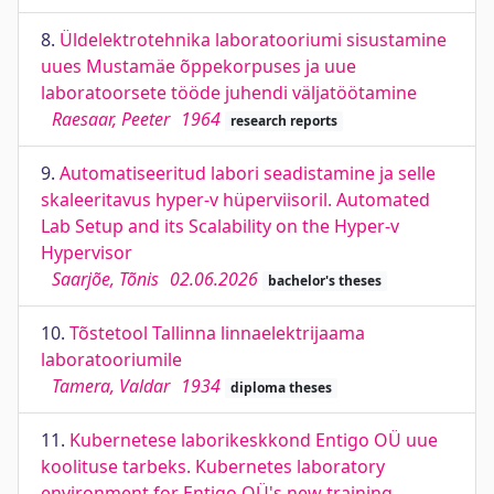
8.
Üldelektrotehnika laboratooriumi sisustamine
uues Mustamäe õppekorpuses ja uue
laboratoorsete tööde juhendi väljatöötamine
Raesaar, Peeter
1964
research reports
9.
Automatiseeritud labori seadistamine ja selle
skaleeritavus hyper-v hüperviisoril. Automated
Lab Setup and its Scalability on the Hyper-v
Hypervisor
Saarjõe, Tõnis
02.06.2026
bachelor's theses
10.
Tõstetool Tallinna linnaelektrijaama
laboratooriumile
Tamera, Valdar
1934
diploma theses
11.
Kubernetese laborikeskkond Entigo OÜ uue
koolituse tarbeks. Kubernetes laboratory
environment for Entigo OÜ's new training