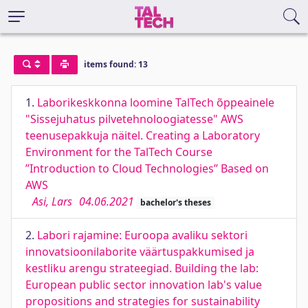
items found: 13
1.
Laborikeskkonna loomine TalTech õppeainele
"Sissejuhatus pilvetehnoloogiatesse" AWS
teenusepakkuja näitel. Creating a Laboratory
Environment for the TalTech Course
’’Introduction to Cloud Technologies’’ Based on
AWS
Asi, Lars
04.06.2021
bachelor's theses
2.
Labori rajamine: Euroopa avaliku sektori
innovatsioonilaborite väärtuspakkumised ja
kestliku arengu strateegiad. Building the lab:
European public sector innovation lab's value
propositions and strategies for sustainability