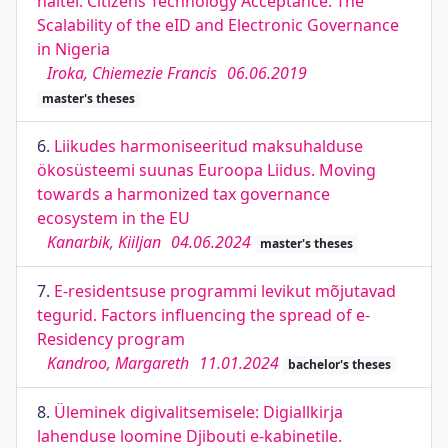
näitel. Citizens Technology Acceptance: The
Scalability of the eID and Electronic Governance
in Nigeria
Iroka, Chiemezie Francis
06.06.2019
master's theses
6.
Liikudes harmoniseeritud maksuhalduse
ökosüsteemi suunas Euroopa Liidus. Moving
towards a harmonized tax governance
ecosystem in the EU
Kanarbik, Kiiljan
04.06.2024
master's theses
7.
E-residentsuse programmi levikut mõjutavad
tegurid. Factors influencing the spread of e-
Residency program
Kandroo, Margareth
11.01.2024
bachelor's theses
8.
Üleminek digivalitsemisele: Digiallkirja
lahenduse loomine Djibouti e-kabinetile.