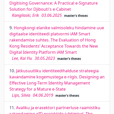
Digitising Governance: A Practical e-Signature
Solution for Djibouti's e-Cabinet
Kangilaski, Erik
03.06.2025
master's theses
9.
Hongkongi elanike valmisoleku hindamine uue
digitaalse identiteedi platvormi iAM Smart
rakendamise suhtes. The Evaluation of Hong
Kong Residents’ Acceptance Towards the New
Digital Identity Platform iAM Smart
Lee, Kai Yiu
30.05.2023
master's theses
10.
Jätkusuutliku identiteedihalduse strateegia
kavandamine kogemustega e-riigis. Designing an
Effective Long-Term Identity Management
Strategy for a Mature e-State
Lips, Silvia
04.06.2019
master's theses
11.
Avaliku ja erasektori partnerluse raamistiku
rakendamine eID projektide juhtimisel. The