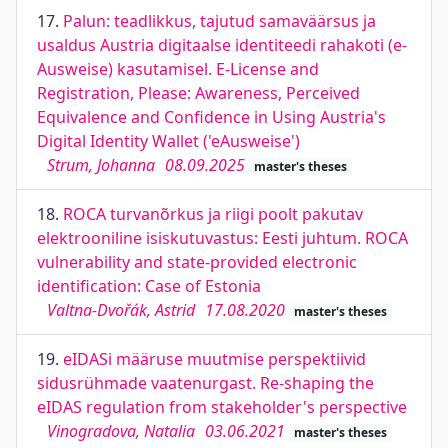
17.
Palun: teadlikkus, tajutud samaväärsus ja
usaldus Austria digitaalse identiteedi rahakoti (e-
Ausweise) kasutamisel. E-License and
Registration, Please: Awareness, Perceived
Equivalence and Confidence in Using Austria's
Digital Identity Wallet ('eAusweise')
Strum, Johanna
08.09.2025
master's theses
18.
ROCA turvanõrkus ja riigi poolt pakutav
elektrooniline isiskutuvastus: Eesti juhtum. ROCA
vulnerability and state-provided electronic
identification: Case of Estonia
Valtna-Dvořák, Astrid
17.08.2020
master's theses
19.
eIDASi määruse muutmise perspektiivid
sidusrühmade vaatenurgast. Re-shaping the
eIDAS regulation from stakeholder's perspective
Vinogradova, Natalia
03.06.2021
master's theses