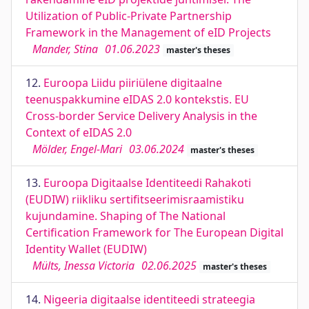
Utilization of Public-Private Partnership
Framework in the Management of eID Projects
Mander, Stina
01.06.2023
master's theses
12.
Euroopa Liidu piiriülene digitaalne
teenuspakkumine eIDAS 2.0 kontekstis. EU
Cross-border Service Delivery Analysis in the
Context of eIDAS 2.0
Mölder, Engel-Mari
03.06.2024
master's theses
13.
Euroopa Digitaalse Identiteedi Rahakoti
(EUDIW) riikliku sertifitseerimisraamistiku
kujundamine. Shaping of The National
Certification Framework for The European Digital
Identity Wallet (EUDIW)
Mülts, Inessa Victoria
02.06.2025
master's theses
14.
Nigeeria digitaalse identiteedi strateegia