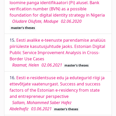
loomine panga identifikaatori (Pi) alusel. Bank
verification number (BVN) as a possible
foundation for digital identity strategy in Nigeria
Oludare Olufote, Modupe
02.06.2020
master's theses
15.
Eesti avalike e-teenuste parendamise analüüs
piiriüleste kasutusjuhtude jaoks. Estonian Digital
Public Service Improvement Analysis in Cross-
Border Use Cases
Raamat, Helen
02.06.2021
master's theses
16.
Eesti e-residentsuse edu ja edutegurid riigi ja
ettevõtjate vaatenurgast. Success and success
factors of the Estonian e-residency from state
and entrepreneur perspective
Sallam, Mohammed Saber Hafez
Abdelhafiz
03.06.2021
master's theses