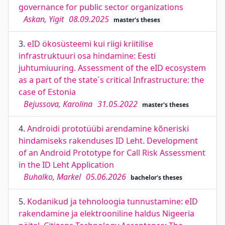
governance for public sector organizations
Askan, Yigit
08.09.2025
master's theses
3.
eID ökosüsteemi kui riigi kriitilise
infrastruktuuri osa hindamine: Eesti
juhtumiuuring. Assessment of the eID ecosystem
as a part of the state`s critical Infrastructure: the
case of Estonia
Bejussova, Karolina
31.05.2022
master's theses
4.
Androidi prototüübi arendamine kõneriski
hindamiseks rakenduses ID Leht. Development
of an Android Prototype for Call Risk Assessment
in the ID Leht Application
Buhalko, Markel
05.06.2026
bachelor's theses
5.
Kodanikud ja tehnoloogia tunnustamine: eID
rakendamine ja elektrooniline haldus Nigeeria