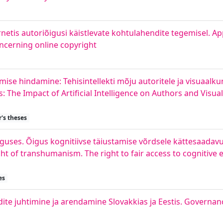
netis autoriõigusi käistlevate kohtulahendite tegemisel. App
oncerning online copyright
ise hindamine: Tehisintellekti mõju autoritele ja visuaalku
The Impact of Artificial Intelligence on Authors and Visual 
's theses
uses. Õigus kognitiivse täiustamise võrdsele kättesaadavu
ght of transhumanism. The right to fair access to cognitive
es
ite juhtimine ja arendamine Slovakkias ja Eestis. Governa