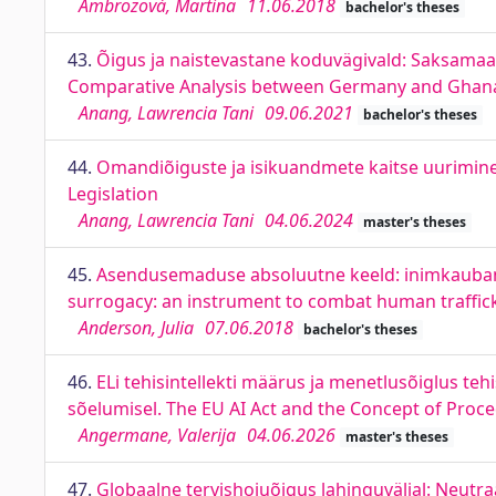
Ambrozová, Martina
11.06.2018
bachelor's theses
43.
Õigus ja naistevastane koduvägivald: Saksamaa
Comparative Analysis between Germany and Ghan
Anang, Lawrencia Tani
09.06.2021
bachelor's theses
44.
Omandiõiguste ja isikuandmete kaitse uurimine
Legislation
Anang, Lawrencia Tani
04.06.2024
master's theses
45.
Asendusemaduse absoluutne keeld: inimkaubandu
surrogacy: an instrument to combat human traffick
Anderson, Julia
07.06.2018
bachelor's theses
46.
ELi tehisintellekti määrus ja menetlusõiglus teh
sõelumisel. The EU AI Act and the Concept of Proced
Angermane, Valerija
04.06.2026
master's theses
47.
Globaalne tervishoiuõigus lahinguväljal: Neutr