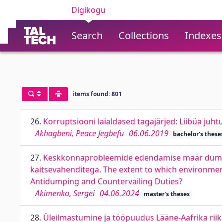
Digikogu
Search
Collections
Indexes
items found: 801
26.
Korruptsiooni laialdased tagajärjed: Liibüa juh
Akhagbeni, Peace Jegbefu
06.06.2019
bachelor's these
27.
Keskkonnaprobleemide edendamise määr dumpin
kaitsevahenditega. The extent to which environme
Antidumping and Countervailing Duties?
Akimenko, Sergei
04.06.2024
master's theses
28.
Üleilmastumine ja tööpuudus Lääne-Aafrika riik