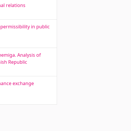
al relations
ermissibility in public
eemiga. Analysis of
ish Republic
finance exchange