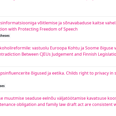
desinformatsiooniga võitlemise ja sõnavabaduse kaitse vahe
ation with Protecting Freedom of Speech
 theses
holireformile: vastuolu Euroopa Kohtu ja Soome õiguse vah
ntradiction Between CJEUs Judgement and Finnish Legislati
influencerite õigused ja eetika. Childs right to privacy in s
ses
e muutmise seaduse eelnõu väljatöötamise kavatsuse koos
enance obligation and family law draft act are consistent w