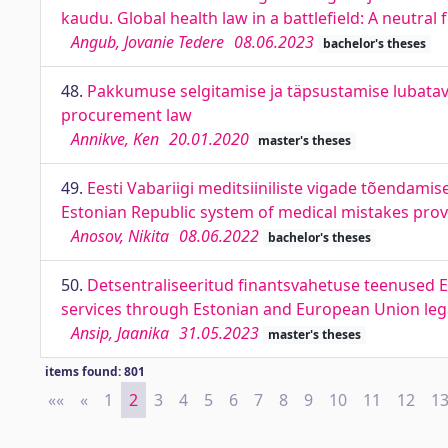
kaudu. Global health law in a battlefield: A neutral 
Angub, Jovanie Tedere
08.06.2023
bachelor's theses
48.
Pakkumuse selgitamise ja täpsustamise lubatavus
procurement law
Annikve, Ken
20.01.2020
master's theses
49.
Eesti Vabariigi meditsiiniliste vigade tõendami
Estonian Republic system of medical mistakes prov
Anosov, Nikita
08.06.2022
bachelor's theses
50.
Detsentraliseeritud finantsvahetuse teenused Ee
services through Estonian and European Union leg
Ansip, Jaanika
31.05.2023
master's theses
items found: 801
««
First
«
Previous
1
2
3
4
5
6
7
8
9
10
11
12
1