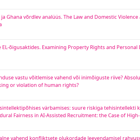
 ja Ghana võrdlev analüüs. The Law and Domestic Violence
a
 EL-õigusaktides. Examining Property Rights and Personal 
se vastu võitlemise vahend või inimõiguste riive? Absolut
ing or violation of human rights?
isintellektipõhises värbamises: suure riskiga tehisintellekt
ural Fairness in AI-Assisted Recruitment: the Case of High-
aalne vahend konfliktsete olukordade leevendamisel rahvus