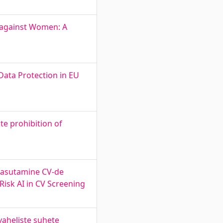
 against Women: A
Data Protection in EU
e prohibition of
i kasutamine CV-de
Risk AI in CV Screening
vaheliste suhete