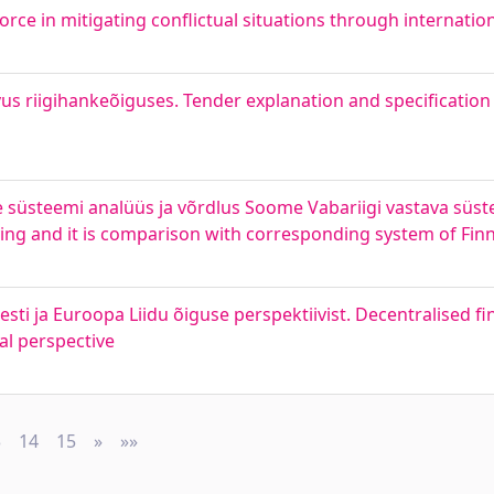
force in mitigating conflictual situations through internation
 riigihankeõiguses. Tender explanation and specification p
se süsteemi analüüs ja võrdlus Soome Vabariigi vastava süst
ing and it is comparison with corresponding system of Finn
sti ja Euroopa Liidu õiguse perspektiivist. Decentralised 
al perspective
3
14
15
»
Next
»»
Last