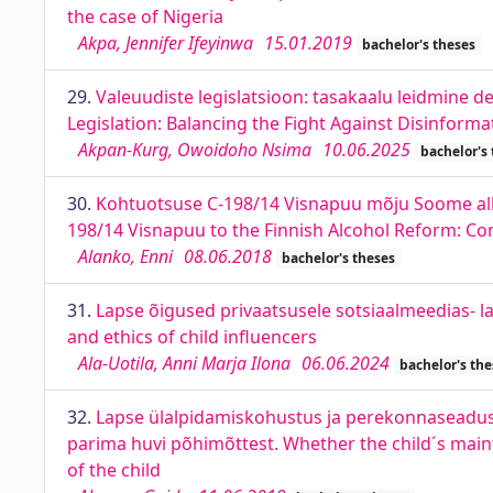
the case of Nigeria
Akpa, Jennifer Ifeyinwa
15.01.2019
bachelor's theses
29.
Valeuudiste legislatsioon: tasakaalu leidmine 
Legislation: Balancing the Fight Against Disinform
Akpan-Kurg, Owoidoho Nsima
10.06.2025
bachelor's
30.
Kohtuotsuse C-198/14 Visnapuu mõju Soome alko
198/14 Visnapuu to the Finnish Alcohol Reform: Co
Alanko, Enni
08.06.2018
bachelor's theses
31.
Lapse õigused privaatsusele sotsiaalmeedias- laps
and ethics of child influencers
Ala-Uotila, Anni Marja Ilona
06.06.2024
bachelor's the
32.
Lapse ülalpidamiskohustus ja perekonnaseadus
parima huvi põhimõttest. Whether the child´s maint
of the child