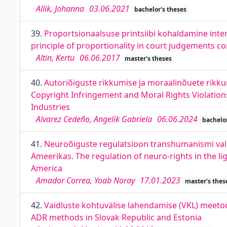
Allik, Johanna
03.06.2021
bachelor's theses
39.
Proportsionaalsuse printsiibi kohaldamine inter
principle of proportionality in court judgements c
Altin, Kertu
06.06.2017
master's theses
40.
Autoriõiguste rikkumise ja moraalinõuete rikkum
Copyright Infringement and Moral Rights Violations: 
Industries
Alvarez Cedeño, Angelik Gabriela
06.06.2024
bachelor
41.
Neuroõiguste regulatsioon transhumanismi valg
Ameerikas. The regulation of neuro-rights in the li
America
Amador Correa, Yoab Noray
17.01.2023
master's thes
42.
Vaidluste kohtuvälise lahendamise (VKL) meetod
ADR methods in Slovak Republic and Estonia