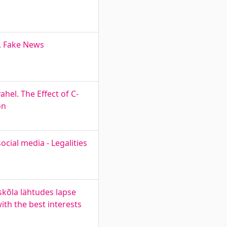
l. Fake News
el. The Effect of C-
on
ocial media - Legalities
kõla lähtudes lapse
ith the best interests