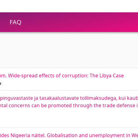
FAQ
tum. Wide-spread effects of corruption: The Libya Case
s
guvastaste ja tasakaalustavate tollimaksudega, kui kau
ntal concerns can be promoted through the trade defense 
ides Nigeeria näitel. Globalisation and unemployment in We