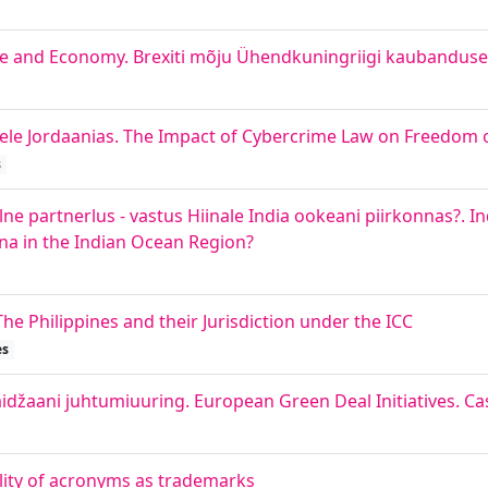
de and Economy. Brexiti mõju Ühendkuningriigi kaubanduse
e Jordaanias. The Impact of Cybercrime Law on Freedom o
s
alne partnerlus - vastus Hiinale India ookeani piirkonnas?. I
ina in the Indian Ocean Region?
 The Philippines and their Jurisdiction under the ICC
es
džaani juhtumiuuring. European Green Deal Initiatives. Ca
lity of acronyms as trademarks