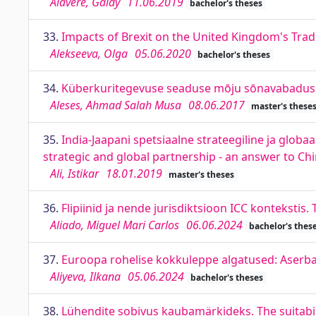
Alavere, Gaidy
11.06.2019
bachelor's theses
33.
Impacts of Brexit on the United Kingdom's Tra
Alekseeva, Olga
05.06.2020
bachelor's theses
34.
Küberkuritegevuse seaduse mōju sōnavabadusel
Aleses, Ahmad Salah Musa
08.06.2017
master's these
35.
India-Jaapani spetsiaalne strateegiline ja globa
strategic and global partnership - an answer to Ch
Ali, Istikar
18.01.2019
master's theses
36.
Flipiinid ja nende jurisdiktsioon ICC kontekstis.
Aliado, Miguel Mari Carlos
06.06.2024
bachelor's thes
37.
Euroopa rohelise kokkuleppe algatused: Aserbai
Aliyeva, Ilkana
05.06.2024
bachelor's theses
38.
Lühendite sobivus kaubamärkideks. The suitabi