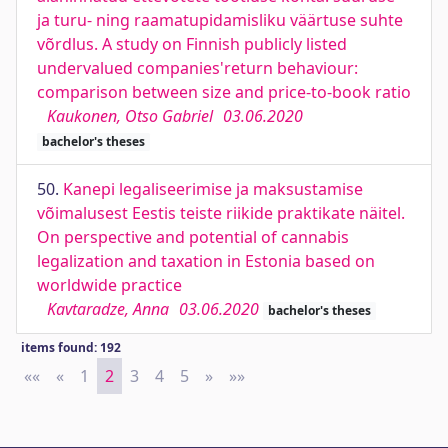
ja turu- ning raamatupidamisliku väärtuse suhte
võrdlus. A study on Finnish publicly listed
undervalued companies'return behaviour:
comparison between size and price-to-book ratio
Kaukonen, Otso Gabriel
03.06.2020
bachelor's theses
50.
Kanepi legaliseerimise ja maksustamise
võimalusest Eestis teiste riikide praktikate näitel.
On perspective and potential of cannabis
legalization and taxation in Estonia based on
worldwide practice
Kavtaradze, Anna
03.06.2020
bachelor's theses
items found: 192
««
First
«
Previous
1
2
3
4
5
»
Next
»»
Last