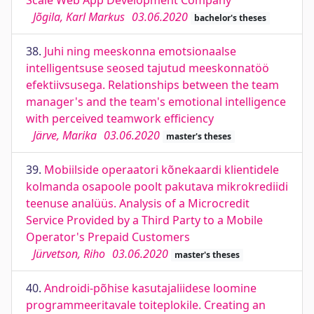
Scale Web App Development Company
Jõgila, Karl Markus
03.06.2020
bachelor's theses
38.
Juhi ning meeskonna emotsionaalse
intelligentsuse seosed tajutud meeskonnatöö
efektiivsusega. Relationships between the team
manager's and the team's emotional intelligence
with perceived teamwork efficiency
Järve, Marika
03.06.2020
master's theses
39.
Mobiilside operaatori kõnekaardi klientidele
kolmanda osapoole poolt pakutava mikrokrediidi
teenuse analüüs. Analysis of a Microcredit
Service Provided by a Third Party to a Mobile
Operator's Prepaid Customers
Jürvetson, Riho
03.06.2020
master's theses
40.
Androidi-põhise kasutajaliidese loomine
programmeeritavale toiteplokile. Creating an