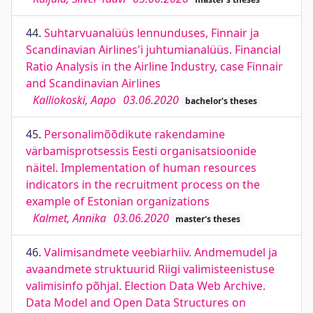
44.
Suhtarvuanalüüs lennunduses, Finnair ja
Scandinavian Airlines'i juhtumianalüüs. Financial
Ratio Analysis in the Airline Industry, case Finnair
and Scandinavian Airlines
Kalliokoski, Aapo
03.06.2020
bachelor's theses
45.
Personalimõõdikute rakendamine
värbamisprotsessis Eesti organisatsioonide
näitel. Implementation of human resources
indicators in the recruitment process on the
example of Estonian organizations
Kalmet, Annika
03.06.2020
master's theses
46.
Valimisandmete veebiarhiiv. Andmemudel ja
avaandmete struktuurid Riigi valimisteenistuse
valimisinfo põhjal. Election Data Web Archive.
Data Model and Open Data Structures on