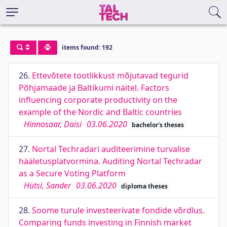
items found: 192
26.
Ettevõtete tootlikkust mõjutavad tegurid
Põhjamaade ja Baltikumi näitel. Factors
influencing corporate productivity on the
example of the Nordic and Baltic countries
Hinnosaar, Daisi
03.06.2020
bachelor's theses
27.
Nortal Techradari auditeerimine turvalise
hääletusplatvormina. Auditing Nortal Techradar
as a Secure Voting Platform
Hütsi, Sander
03.06.2020
diploma theses
28.
Soome turule investeerivate fondide võrdlus.
Comparing funds investing in Finnish market