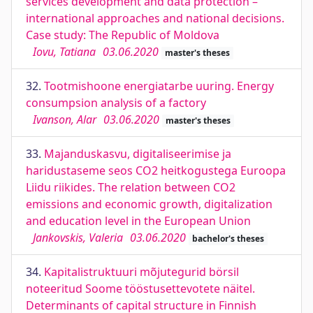
services development and data protection –
international approaches and national decisions.
Case study: The Republic of Moldova
Iovu, Tatiana
03.06.2020
master's theses
32.
Tootmishoone energiatarbe uuring. Energy
consumpsion analysis of a factory
Ivanson, Alar
03.06.2020
master's theses
33.
Majanduskasvu, digitaliseerimise ja
haridustaseme seos CO2 heitkogustega Euroopa
Liidu riikides. The relation between CO2
emissions and economic growth, digitalization
and education level in the European Union
Jankovskis, Valeria
03.06.2020
bachelor's theses
34.
Kapitalistruktuuri mõjutegurid börsil
noteeritud Soome tööstusettevotete näitel.
Determinants of capital structure in Finnish