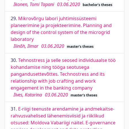
Ikonen, Tomi Tapani
03.06.2020
bachelor's theses
29.
Mikrovõrgu labori juhtimissüsteemi
planeerimine ja projekteerimine. Planning and
design of the control system of the microgrid
laboratory
Ilinõh, Ilmar
03.06.2020
master's theses
30.
Tehnostress ja selle seosed individuaalse töö
kohandamise ning tööga seotusega
pangandusettevõttes. Technostress and its
relationship with job crafting and work
engagement in the banking company
Ilves, Katarina
03.06.2020
master's theses
31.
E-riigi teenuste arendamine ja andmekaitse-
rahvusvahelised lähenemisviisid ja riiklikud
otsused: Moldova Vabariigi näitel. E-governance