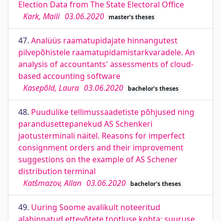
Election Data from The State Electoral Office
Kark, Maili
03.06.2020
master's theses
47.
Analüüs raamatupidajate hinnangutest
pilvepõhistele raamatupidamistarkvaradele. An
analysis of accountants' assessments of cloud-
based accounting software
Kasepõld, Laura
03.06.2020
bachelor's theses
48.
Puudulike tellimussaadetiste põhjused ning
parandusettepanekud AS Schenkeri
jaotusterminali näitel. Reasons for imperfect
consignment orders and their improvement
suggestions on the example of AS Schener
distribution terminal
Katšmazov, Allan
03.06.2020
bachelor's theses
49.
Uuring Soome avalikult noteeritud
alahinnatud ettevõtete tootluse kohta: suuruse