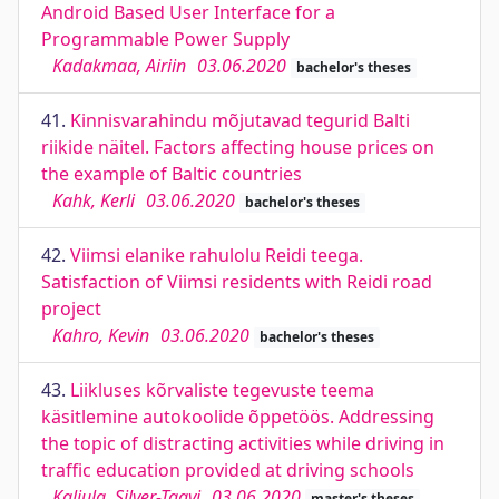
Android Based User Interface for a
Programmable Power Supply
Kadakmaa, Airiin
03.06.2020
bachelor's theses
41.
Kinnisvarahindu mõjutavad tegurid Balti
riikide näitel. Factors affecting house prices on
the example of Baltic countries
Kahk, Kerli
03.06.2020
bachelor's theses
42.
Viimsi elanike rahulolu Reidi teega.
Satisfaction of Viimsi residents with Reidi road
project
Kahro, Kevin
03.06.2020
bachelor's theses
43.
Liikluses kõrvaliste tegevuste teema
käsitlemine autokoolide õppetöös. Addressing
the topic of distracting activities while driving in
traffic education provided at driving schools
Kaljula, Silver-Taavi
03.06.2020
master's theses